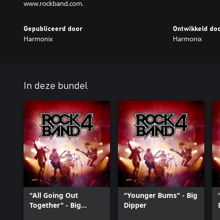
www.rockband.com.
Gepubliceerd door
Ontwikkeld do
Harmonix
Harmonix
In deze bundel
"All Going Out
"Younger Bums" - Big
Together" - Big
Dipper
Dipper