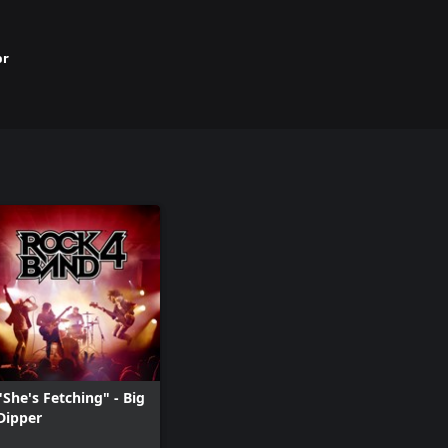
or
"She's Fetching" - Big
Dipper