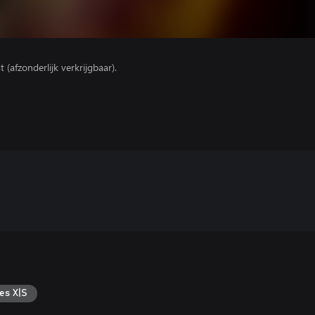
(afzonderlijk verkrijgbaar).
es X|S