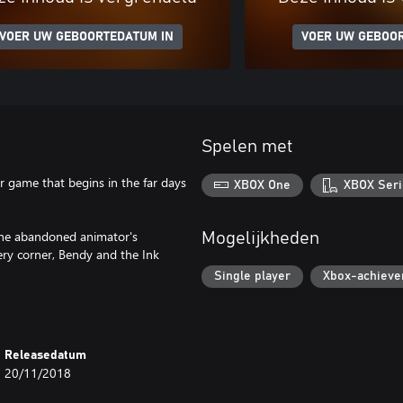
VOER UW GEBOORTEDATUM IN
VOER UW GEBOO
Spelen met
r game that begins in the far days
XBOX One
XBOX Seri
 the abandoned animator's
Mogelijkheden
ry corner, Bendy and the Ink
Single player
Xbox-achiev
Releasedatum
20/11/2018