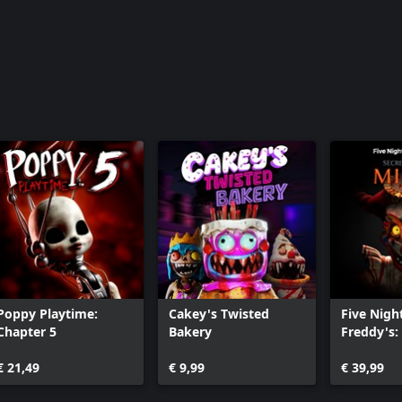
Poppy Playtime:
Cakey's Twisted
Five Nigh
Chapter 5
Bakery
Freddy's: 
the Mimi
€ 21,49
€ 9,99
€ 39,99