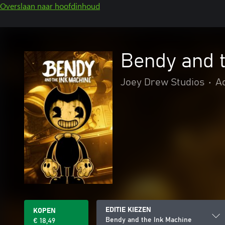
Overslaan naar hoofdinhoud
Bendy and 
Joey Drew Studios
•
Ac
EDITIE KIEZEN
KOPEN
Bendy and the Ink Machine
€ 18,49