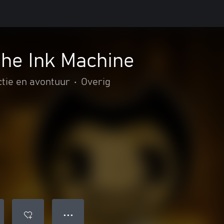
the Ink Machine
tie en avontuur
•
Overig
● ● ●