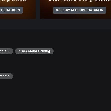
RTEDATUM IN
VOER UW GEBOORTEDATUM IN
es X|S
XBOX Cloud Gaming
ements