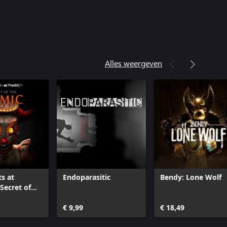
Alles weergeven
ts at
Endoparasitic
Bendy: Lone Wolf
Secret of
c
€ 9,99
€ 18,49