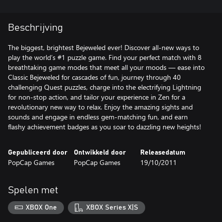
Beschrijving
The biggest, brightest Bejeweled ever! Discover all-new ways to
play the world’s #1 puzzle game. Find your perfect match with 8
breathtaking game modes that meet all your moods — ease into
Classic Bejeweled for cascades of fun, journey through 40
challenging Quest puzzles, charge into the electrifying Lightning
for non-stop action, and tailor your experience in Zen for a
revolutionary new way to relax. Enjoy the amazing sights and
sounds and engage in endless gem-matching fun, and earn
flashy achievement badges as you soar to dazzling new heights!
Gepubliceerd door
Ontwikkeld door
Releasedatum
PopCap Games
PopCap Games
19/10/2011
Spelen met
XBOX One
XBOX Series X|S