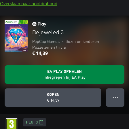
Overslaan naar hoofdinhoud
Bejeweled 3
PopCap Games
•
Gezin en kinderen
•
Puzzelen en trivia
€ 14,39
EA PLAY OPHALEN
Inbegrepen bij EA Play
KOPEN
● ● ●
€ 14,39
PEGI 3