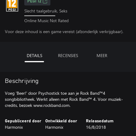
PEGI 12
Slecht taalgebruik, Seks
Online Music Not Rated
Voor deze inhoud is een game vereist (afzonderlijk verkrijgbaar).
DETAILS
RECENSIES
MEER
Beschrijving
Voeg 'Beer!' door Psychostick toe aan je Rock Band™4
songbibliotheek. Werkt alleen met Rock Band™ 4. Voor muziek-
credits, bezoek www.rockband.com.
Gepubliceerd door
Ontwikkeld door
Releasedatum
Harmonix
Harmonix
16/8/2018