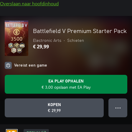
Overslaan naar hoofdinhoud
Battlefield V Premium Starter Pack
Electronic Arts
•
Schieten
€ 29,99
Vereist een game
EA PLAY OPHALEN
€ 3,00 opslaan met EA Play
KOPEN
● ● ●
€ 29,99