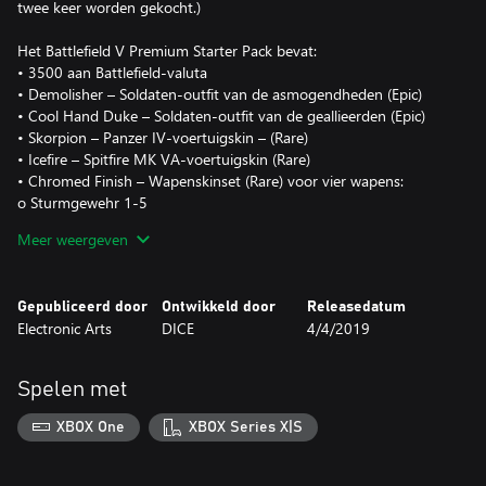
twee keer worden gekocht.)
Het Battlefield V Premium Starter Pack bevat:
• 3500 aan Battlefield-valuta
• Demolisher – Soldaten-outfit van de asmogendheden (Epic)
• Cool Hand Duke – Soldaten-outfit van de geallieerden (Epic)
• Skorpion – Panzer IV-voertuigskin – (Rare)
• Icefire – Spitfire MK VA-voertuigskin (Rare)
• Chromed Finish – Wapenskinset (Rare) voor vier wapens:
o Sturmgewehr 1-5
o Sten
Meer weergeven
o KE7
o Lee-Enfield No. 4 Mk I
Gepubliceerd door
Ontwikkeld door
Releasedatum
VEREIST BATTLEFIELD V OP BETREFFEND PLATFORM (APART
Electronic Arts
DICE
4/4/2019
VERKRIJGBAAR), ALLE GAME UPDATES, INTERNETVERBINDING
EN EA-ACCOUNT OM TE SPELEN.
Spelen met
VERWIJZING NAAR EEN MERK, MODEL, FABRIKANT EN/OF
VERSIE VAN WAPEN, UITRUSTING OF VOERTUIG IS SLECHTS
XBOX One
XBOX Series X|S
VOOR HISTORISCHE NAUWKEURIGHEID EN DUIDT NIET OP
SPONSORSCHAP OF STEUNBETUIGING VAN MERKEIGENAARS.