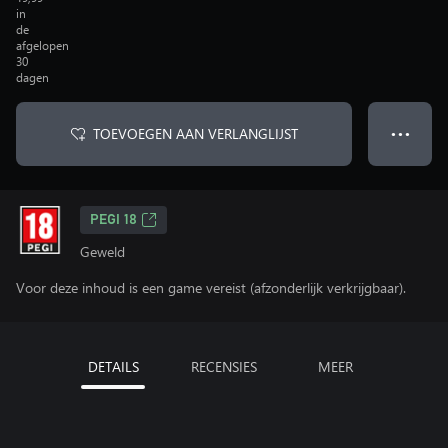
in
de
afgelopen
30
dagen
TOEVOEGEN AAN VERLANGLIJST
● ● ●
PEGI 18
Geweld
Voor deze inhoud is een game vereist (afzonderlijk verkrijgbaar).
DETAILS
RECENSIES
MEER