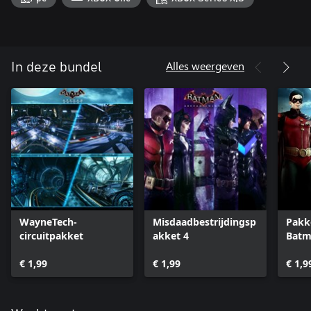
Alles weergeven
In deze bundel
WayneTech-
Misdaadbestrijdingsp
Pakk
circuitpakket
akket 4
Batm
€ 1,99
€ 1,99
€ 1,9