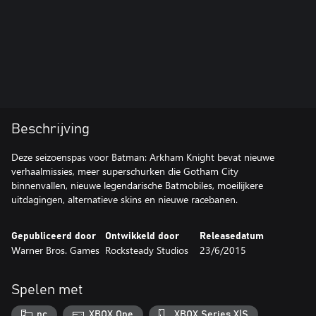
Beschrijving
Deze seizoenspas voor Batman: Arkham Knight bevat nieuwe
verhaalmissies, meer superschurken die Gotham City
binnenvallen, nieuwe legendarische Batmobiles, moeilijkere
uitdagingen, alternatieve skins en nieuwe racebanen.
Gepubliceerd door
Ontwikkeld door
Releasedatum
Warner Bros. Games
Rocksteady Studios
23/6/2015
Spelen met
pc
XBOX One
XBOX Series X|S