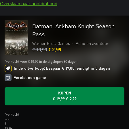
Overslaan naar hoofdinhoud
Batman: Arkham Knight Season
Pass
Warner Bros. Games
•
Actie en avontuur
€ 19,99
€ 2,99
*verkocht voor € 19,99 in de afgelopen 30 dagen
In de uitverkoop: bespaar € 17,00, eindigt in 5 dagen
Vereist een game
KOPEN
€ 19,99
€ 2,99
*verkocht
voor
€
19,99