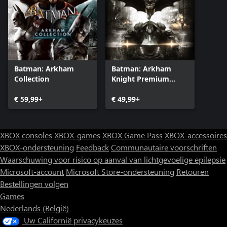
Batman: Arkham
Batman: Arkham
Collection
Knight Premium
Edition
€ 59,99+
€ 49,99+
XBOX consoles
XBOX-games
XBOX Game Pass
XBOX-accessoires
XBOX-ondersteuning
Feedback
Communautaire voorschriften
Waarschuwing voor risico op aanval van lichtgevoelige epilepsie
Microsoft-account
Microsoft Store-ondersteuning
Retouren
Bestellingen volgen
Games
Nederlands (België)
Uw Californië privacykeuzes