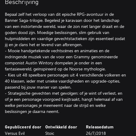
Beschrijving
Bepaal zelf het verloop van dit epische RPG-avontuur in de
Banner Saga-trilogie. Begeleid je karavaan door het landschap
van een instortende wereld, waar de zon niet langer draait en de
goden dood zijn. Moedige beslissingen, slim gebruik van
hulpmiddelen en vaardige gevechtstactieken zijn essentieel zodat
jij en je clans het er levend van afbrengen.
- Mooie handgetekende vechtscènes en animaties en de
indringende muziek van de voor een Grammy genomineerde
componist Austin Wintory dompelen je onder in een
fantasiewereld, geïnspireerd op de Noorse mythologie.
- Kies uit 48 speelbare personages uit 4 verschillende volkeren en
40 klassen, ieder met unieke vaardigheden en upgrade-opties,
passend bij jouw manier van spelen.
- Strategische gevechten met gevolgen: of je wint of verliest, en
of je een personage voorgoed kwijtraakt, hangt helemaal af van
welke personages je meeneemt naar de strijd en welke
beslissingen je daarna neemt.
Gepubliceerd door
Ontwikkeld door
Releasedatum
Versus Evil
Stoic
26/7/2018