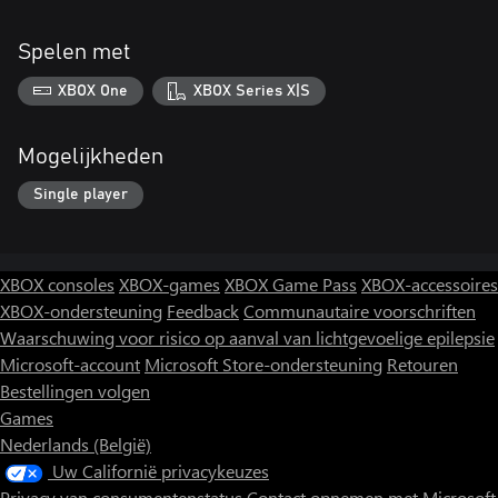
Spelen met
XBOX One
XBOX Series X|S
Mogelijkheden
Single player
XBOX consoles
XBOX-games
XBOX Game Pass
XBOX-accessoires
XBOX-ondersteuning
Feedback
Communautaire voorschriften
Waarschuwing voor risico op aanval van lichtgevoelige epilepsie
Microsoft-account
Microsoft Store-ondersteuning
Retouren
Bestellingen volgen
Games
Nederlands (België)
Uw Californië privacykeuzes
Privacy van consumentenstatus
Contact opnemen met Microsoft