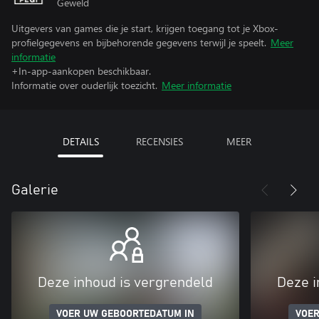
Geweld
Uitgevers van games die je start, krijgen toegang tot je Xbox-
profielgegevens en bijbehorende gegevens terwijl je speelt.
Meer
informatie
+In-app-aankopen beschikbaar.
Informatie over ouderlijk toezicht.
Meer informatie
DETAILS
RECENSIES
MEER
Galerie
Deze inhoud is vergrendeld
Deze i
VOER UW GEBOORTEDATUM IN
VOER