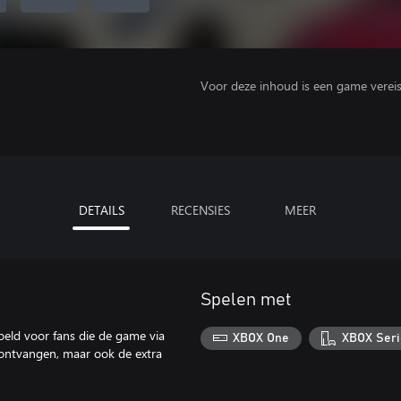
Voor deze inhoud is een game vereist 
DETAILS
RECENSIES
MEER
Spelen met
eld voor fans die de game via
XBOX One
XBOX Seri
ontvangen, maar ook de extra