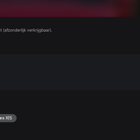
(afzonderlijk verkrijgbaar).
es X|S