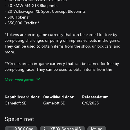
- 40 BMW M4 GTS Blueprints
- 20 Volkswagen XL Sport Concept Blueprints
- 500 Tokens*
- 350,000 Credits**
*Tokens are an in-game currency that can be earned for free by
completing challenges or pulling off impressive feats in the game.
They can be used to obtain items from the shop, unlock cars, and
more...
**Credits are an in-game currency that can be earned for free by
completing races. They can be used to obtain items from the
shop, upgrade your vehicles, and more...
Meer weergeven
Gepubliceerd door
Ontwikkeld door
Releasedatum
Gameloft SE
Gameloft SE
6/6/2025
Spelen met
XBOX One
XBOX Series X|S
pc