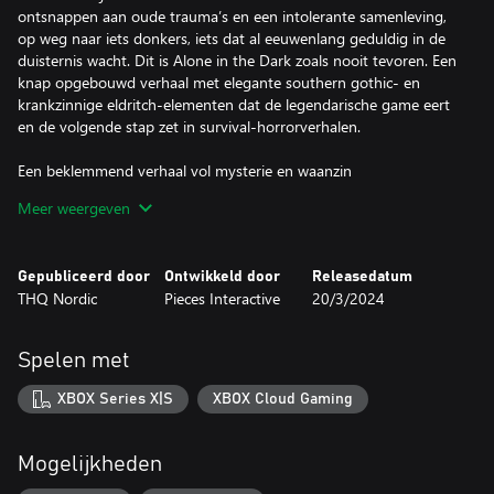
ontsnappen aan oude trauma’s en een intolerante samenleving,
op weg naar iets donkers, iets dat al eeuwenlang geduldig in de
duisternis wacht. Dit is Alone in the Dark zoals nooit tevoren. Een
knap opgebouwd verhaal met elegante southern gothic- en
krankzinnige eldritch-elementen dat de legendarische game eert
en de volgende stap zet in survival-horrorverhalen.
Een beklemmend verhaal vol mysterie en waanzin
Betreed Derceto Manor, een landhuis vol intrige met een vreselijk
Meer weergeven
geheim. Cliënt Emily Hartwood en privédetective Edward Carnby
gaan op een aangrijpende zoektocht naar antwoorden. Emily wil
antwoorden op het mysterie van haar vermiste oom, Edward op
Gepubliceerd door
Ontwikkeld door
Releasedatum
de moeilijkste zaak die hij ooit zal tegenkomen, en beiden op
THQ Nordic
Pieces Interactive
20/3/2024
vragen die ze zichzelf niet durven te stellen. Deze nieuwe
interpretatie van de klassieke game biedt een onvergetelijk
single-player avontuur vol spanning, enge momenten en
Spelen met
onthullingen die je verbeeldingsgrenzen zullen testen.
XBOX Series X|S
XBOX Cloud Gaming
Met talenten uit Hollywood
Geniet van in survival horror ongezien indrukwekkend acteerwerk
dankzij de eerste videogamerollen van bekroonde acteurs Jodie
Mogelijkheden
Comer (Killing Eve, Free Guy) en David Harbour (Stranger Things,