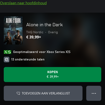
Overslaan naar hoofdinhoud
Alone in the Dark
THQ Nordic
•
Overig
€ 39,99+
Geoptimaliseerd voor Xbox Series X|S
13 ondersteunde talen
KOPEN
€ 39,99+
TOEVOEGEN AAN VERLANGLIJST
● ● ●