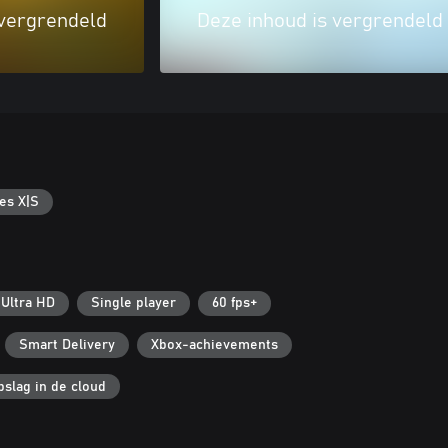
 vergrendeld
Deze inhoud is vergrendeld
es X|S
 Ultra HD
Single player
60 fps+
Smart Delivery
Xbox-achievements
slag in de cloud