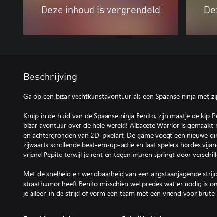
Deze inhoud is vergrendeld
De
Beschrijving
Ga op een bizar vechtkunstavontuur als een Spaanse ninja met zij
Kruip in de huid van de Spaanse ninja Benito, zijn maatje de kip P
bizar avontuur over de hele wereld! Albacete Warrior is gemaa
en achtergronden van 2D-pixelart. De game voegt een nieuwe dim
zijwaarts scrollende beat-em-up-actie en laat spelers hordes vij
vriend Pepito terwijl je rent en tegen muren springt door verschil
Met de snelheid en wendbaarheid van een angstaanjagende strijd
straathumor heeft Benito misschien wel precies wat er nodig is o
je alleen in de strijd of vorm een team met een vriend voor brut