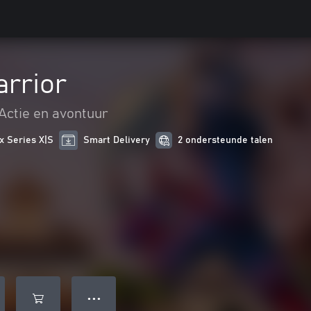
arrior
Actie en avontuur
x Series X|S
Smart Delivery
2 ondersteunde talen
● ● ●