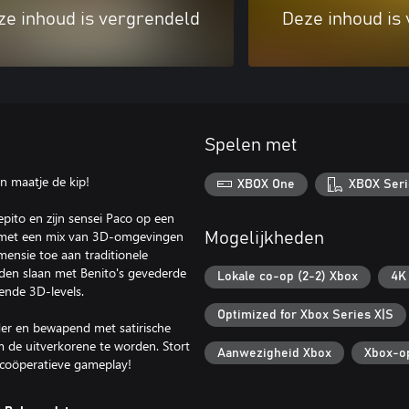
ze inhoud is vergrendeld
Deze inhoud is
Spelen met
n maatje de kip!
XBOX One
XBOX Seri
epito en zijn sensei Paco op een
kt met een mix van 3D-omgevingen
Mogelijkheden
ensie toe aan traditionele
anden slaan met Benito's gevederde
Lokale co-op (2-2) Xbox
4K
lende 3D-levels.
Optimized for Xbox Series X|S
er en bewapend met satirische
m de uitverkorene te worden. Stort
Aanwezigheid Xbox
Xbox-op
e coöperatieve gameplay!