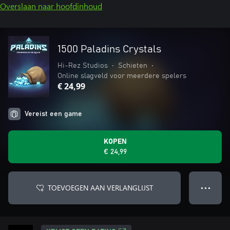
Overslaan naar hoofdinhoud
1500 Paladins Crystals
Hi-Rez Studios
•
Schieten
•
Online slagveld voor meerdere spelers
€ 24,99
Vereist een game
KOPEN
€ 24,99
TOEVOEGEN AAN VERLANGLIJST
● ● ●