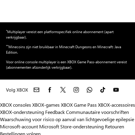
*
Multiplayer vereist een platformspecifiek online abonnement (apart
verkrijgbaar).
**
Minecoins zijn niet bruikbaar in Minecraft Dungeons en Minecraft: Java
Edition.
Voor online console multiplayer is een XBOX Game Pass-abonnement vereist
(abonnementen afzonderlijk verkrijgbaar).
Volg XBOX
XBOX consoles
XBOX-games
XBOX Game Pass
XBOX-accessoires
XBOX-ondersteuning
Feedback
Communautaire voorschriften
Waarschuwing voor risico op aanval van lichtgevoelige epilepsie
Microsoft-account
Microsoft Store-ondersteuning
Retouren
Bestellingen volgen