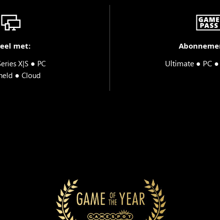
eel met:
Abonneme
●
Ultimate ● PC 
eries X|S
PC
●
held
Cloud