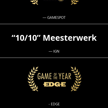
— GAMESPOT
“10/10” Meesterwerk
— IGN
- EDGE