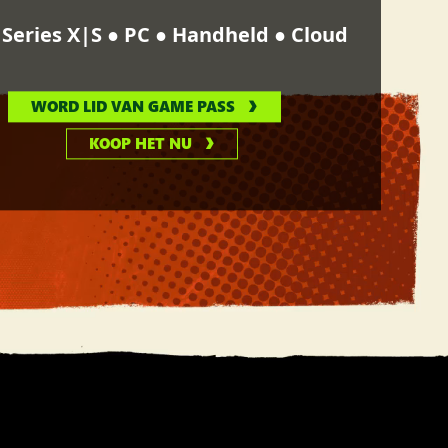
●
●
●
Series X|S
PC
Handheld
Cloud
WORD LID VAN GAME PASS
KOOP HET NU