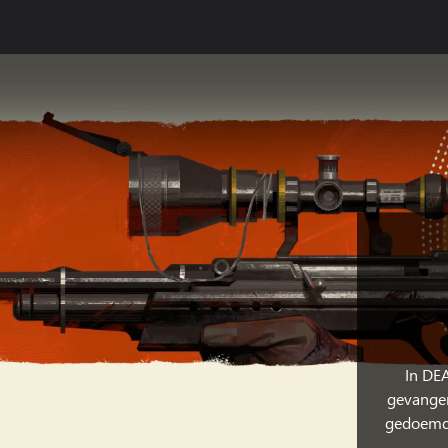
In DE
gevangen
gedoemd 