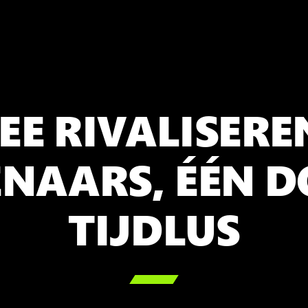
EE RIVALISERE
AARS, ÉÉN D
TIJDLUS
