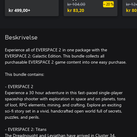
kr 104,00
kr 12
– 20 %
kr 499,00+
kr 83,20
kr 80
Beskrivelse
Experience all of EVERSPACE 2 in one package with the
EVERSPACE 2: Galactic Edition. This bundle collects all
purchasable EVERSPACE 2 game content into one easy purchase.
This bundle contains:
- EVERSPACE 2
Experience a 30 hour adventure in this fast-paced single-player
spaceship shooter with exploration in space and on planets, tons
of loot, RPG elements, mining, and crafting. Explore an exciting
sci-fi story set in a vivid, handcrafted open world full of secrets,
puzzles, and perils.
- EVERSPACE 2: Titans
The Dreadnought and Leviathan have arrived in Cluster 34.