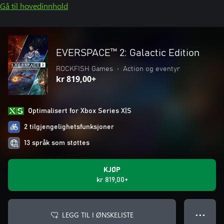
Gå til hovedinnhold
EVERSPACE™ 2: Galactic Edition
ROCKFISH Games
•
Action og eventyr
kr 819,00+
Optimalisert for Xbox Series X|S
2 tilgjengelighetsfunksjoner
13 språk som støttes
KJØP
kr 819,00+
LEGG TIL I ØNSKELISTE
● ● ●