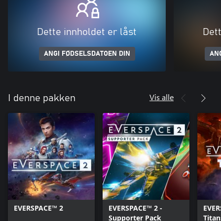
Dette innholdet er låst
Dett
ANGI FØDSELSDATOEN DIN
AN
Vis alle
I denne pakken
EVERSPACE™ 2
EVERSPACE™ 2 -
EVER
Supporter Pack
Titan