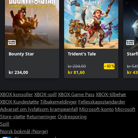
Bounty Star
Trident's Tale
Starf
kr 204,00
kr 54
– 60 %
kr 234,00
kr 81,60
kr 43
XBOX konsoller
XBOX-spill
XBOX Game Pass
XBOX-tilbehør
XBOX Kundestøtte
Tilbakemeldinger
Fellesskapsstandarder
Advarsel om lysfølsom krampeanfall
Microsoft-konto
Microsoft
Store-støtte
Returneringer
Ordresporing
Spill
Norsk bokmål (Norge)