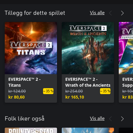
Vis alle
Tillegg for dette spillet
EVERSPACE™ 2 -
EVERSPACE™ 2 -
EVER
Titans
Wrath of the Ancients
Supp
kr 124,00
kr 254,00
kr 10
– 35 %
– 35 %
kr 80,60
kr 165,10
kr 83
Vis alle
Folk liker også