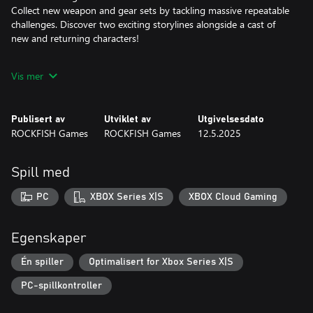
Collect new weapon and gear sets by tackling massive repeatable
challenges. Discover two exciting storylines alongside a cast of
new and returning characters!
- EVERSPACE 2: Wrath of the Ancients
Vis mer
The Ancients have awakened! Their wrath has laid waste to
human settlements in Cluster 34, and the path of destruction
leads to the Okkar Homeworlds. Take flight in this massive
Publisert av
Utviklet av
Utgivelsesdato
expansion containing a post-game storyline, exciting side quests,
ROCKFISH Games
ROCKFISH Games
12.5.2025
four new star systems, new weapons and gear, and the Wraith
starfighter.
Spill med
- EVERSPACE 2: Supporter Pack
The EVERSPACE 2 Supporter Pack opens up new cosmetic
PC
XBOX Series X|S
XBOX Cloud Gaming
options for series megafans to customize ships. Contains more
than 50 customizable additions including adjustable ship skins,
decals, engine and thruster effects, and cybernetic glow lighting
Egenskaper
options.
Én spiller
Optimalisert for Xbox Series X|S
PC-spillkontroller