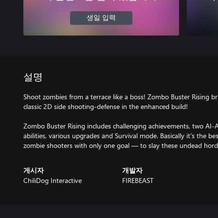
생일 입력
설명
Shoot zombies from a terrace like a boss! Zombo Buster Rising br
classic 2D side shooting-defense in the enhanced build!
Zombo Buster Rising includes challenging achievements, two AI-A
abilities, various upgrades and Survival mode. Basically it’s the bes
zombie shooters with only one goal — to slay these undead hord
게시자
개발자
ChiliDog Interactive
FIREBEAST