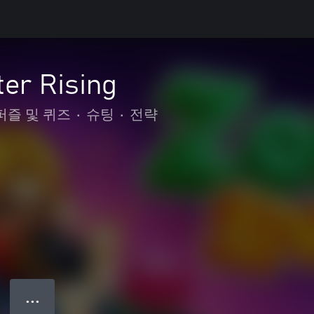
er Rising
퍼즐 및 퀴즈
•
슈팅
•
전략
● ● ●