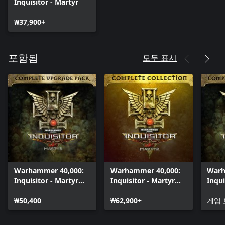
Inquisitor - Martyr
₩37,900+
모두 표시
포함됨
Warhammer 40,000:
Warhammer 40,000:
Warh
Inquisitor - Martyr
Inquisitor - Martyr
Inqui
Complete Upgrade
Complete Collection
Comp
Pack
₩50,400
₩62,900+
Pack
게임 