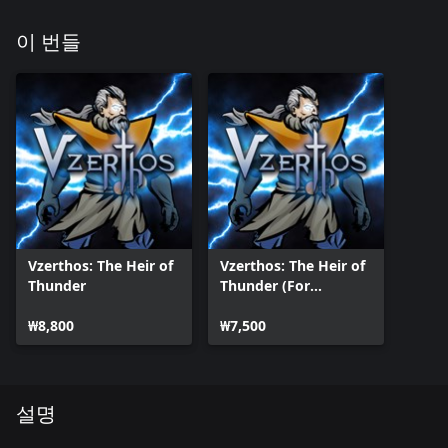
이 번들
Vzerthos: The Heir of
Vzerthos: The Heir of
Thunder
Thunder (For
Windows10)
₩8,800
₩7,500
설명