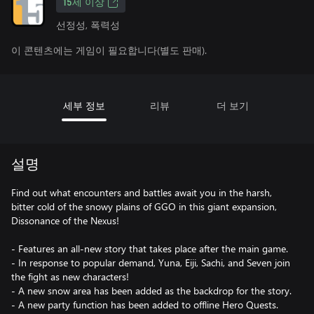
15세 이상
선정성, 폭력성
이 콘텐츠에는 게임이 필요합니다(별도 판매).
세부 정보
리뷰
더 보기
설명
Find out what encounters and battles await you in the harsh,
bitter cold of the snowy plains of GGO in this giant expansion,
Dissonance of the Nexus!
- Features an all-new story that takes place after the main game.
- In response to popular demand, Yuna, Eiji, Sachi, and Seven join
the fight as new characters!
- A new snow area has been added as the backdrop for the story.
- A new party function has been added to offline Hero Quests.