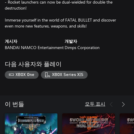
- Rocket launchers can now be dual-wielded for double the
destruction!
Immerse yourself in the world of FATAL BULLET and discover
even more new features, weapons, and skills!
게시자
개발자
BANDAI NAMCO Entertainment
Dimps Corporation
다음 사용자와 플레이
XBOX One
XBOX Series X|S
모두 표시
이 번들