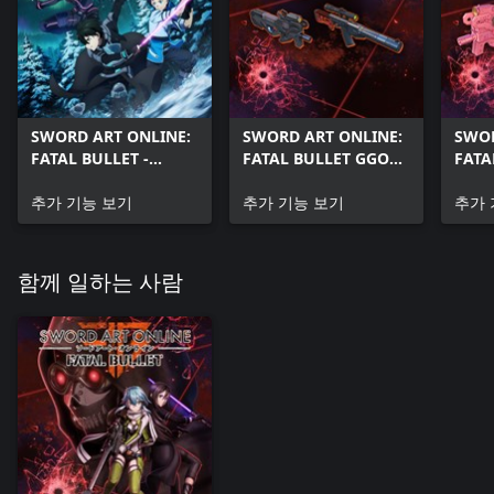
SWORD ART ONLINE:
SWORD ART ONLINE:
SWOR
FATAL BULLET -
FATAL BULLET GGO
FATA
Dissonance of the
Hero in the Making
LLEN
Nexus
추가 기능 보기
Weapons
추가 기능 보기
Weap
추가 
함께 일하는 사람