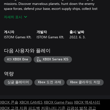
missions. Discover marvelous planets, hunt down the enemy
space forces, defend your base, escort supply ships, collect lost
cargo in a mine ridden asteroid field... The strategy is up to you,
자세히 표시
but no matter what: You must find a way to win this interstellar
war!
게시자
개발자
출시 날짜
ISTOM Games Kft.
ISTOM Games Kft.
2022. 6. 3.
다음 사용자와 플레이
XBOX One
XBOX Series X|S
역량
싱글 플레이어
Xbox 도전 과제
Xbox 클라우드 저장
XBOX 콘솔
XBOX GAMES
XBOX Game Pass
XBOX 액세서리
XBOX 고객 지원
피드백
커뮤니티 기준
감광성 발작 경고