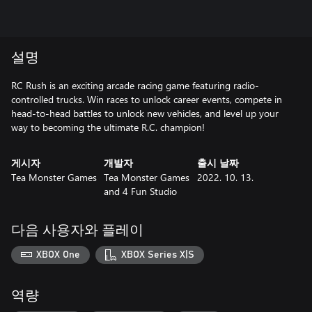
설명
RC Rush is an exciting arcade racing game featuring radio-
controlled trucks. Win races to unlock career events, compete in
head-to-head battles to unlock new vehicles, and level up your
way to becoming the ultimate R.C. champion!
게시자
개발자
출시 날짜
Tea Monster Games
Tea Monster Games
2022. 10. 13.
and 4 Fun Studio
다음 사용자와 플레이
XBOX One
XBOX Series X|S
역량