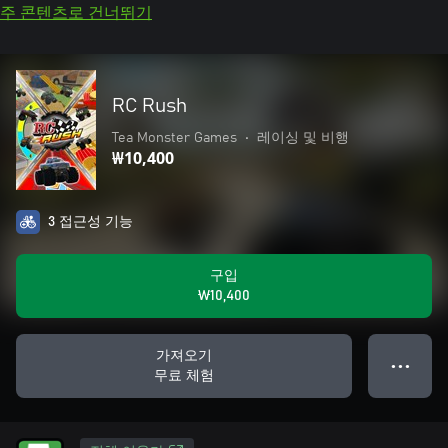
주 콘텐츠로 건너뛰기
RC Rush
Tea Monster Games
•
레이싱 및 비행
₩10,400
3 접근성 기능
구입
₩10,400
가져오기
● ● ●
무료 체험