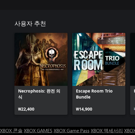
사용자 추천
Necrophosis: 완전 의
Escape Room Trio
식
Bundle
₩22,400
₩14,900
XBOX 콘솔
XBOX GAMES
XBOX Game Pass
XBOX 액세서리
XBO