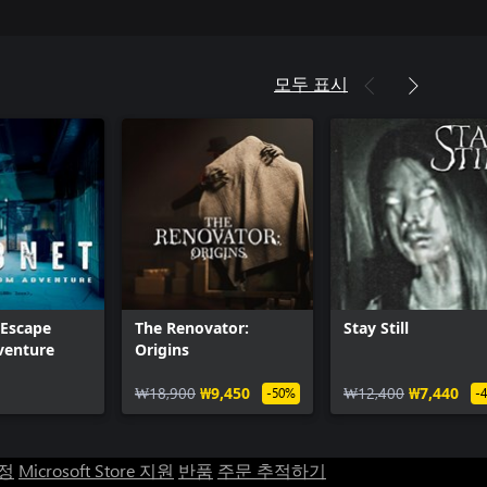
모두 표시
 Escape
The Renovator:
Stay Still
enture
Origins
₩18,900
₩9,450
₩12,400
₩7,440
-50%
-
계정
Microsoft Store 지원
반품
주문 추적하기