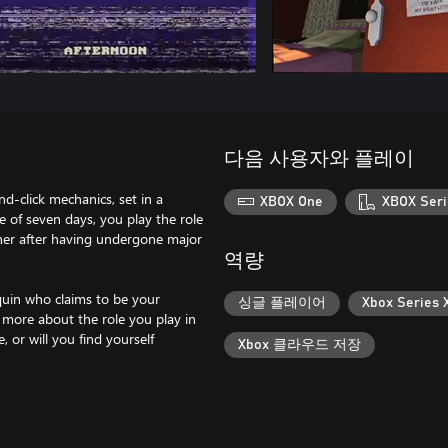
다음 사용자와 플레이
-click mechanics, set in a
XBOX One
XBOX Seri
se of seven days, you play the role
her after having undergone major
역량
quin who claims to be your
싱글 플레이어
Xbox Serie
 more about the role you play in
 or will you find yourself
Xbox 클라우드 저장