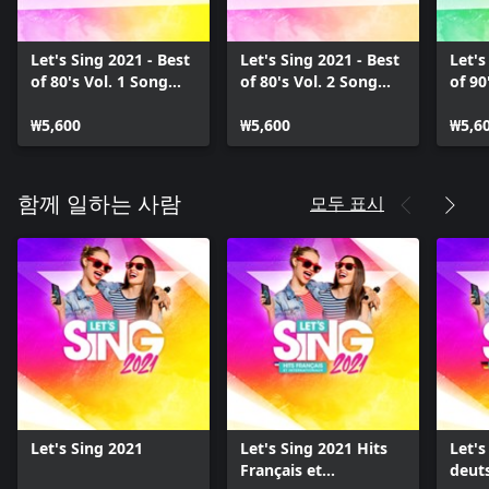
Let's Sing 2021 - Best
Let's Sing 2021 - Best
Let's
of 80's Vol. 1 Song
of 80's Vol. 2 Song
of 90
Pack
Pack
Pack
₩5,600
₩5,600
₩5,6
모두 표시
함께 일하는 사람
Let's Sing 2021
Let's Sing 2021 Hits
Let's
Français et
deut