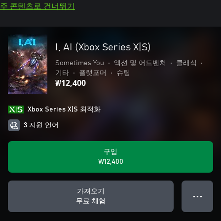
주 콘텐츠로 건너뛰기
I, AI (Xbox Series X|S)
Sometimes You
•
액션 및 어드벤처
•
클래식
•
기타
•
플랫포머
•
슈팅
₩12,400
Xbox Series X|S 최적화
3 지원 언어
구입
₩12,400
가져오기
● ● ●
무료 체험