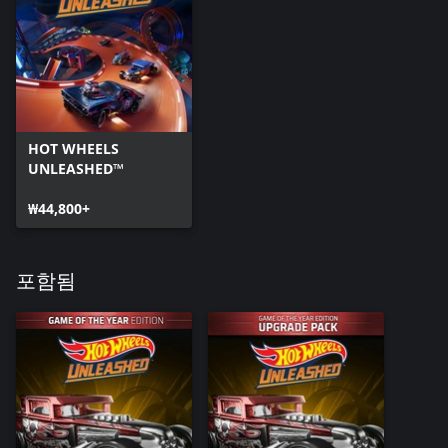
HOT WHEELS
UNLEASHED™
₩44,800+
포함됨