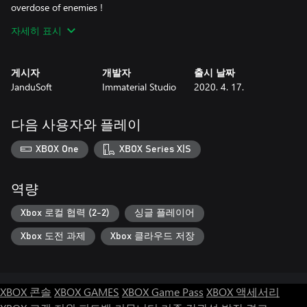
overdose of enemies !
자세히 표시
- Crazy dialogues and characters, talented artist behind!
- Killer Soundtrack, you cannot play without headbanging!
게시자
개발자
출시 날짜
JanduSoft
Immaterial Studio
2020. 4. 17.
- 2 Player Couch Coop to double the fun!
- 19 Levels with varied gameplay, so close to 20!
다음 사용자와 플레이
- 5 Chapters with badass Bossfights!
XBOX One
XBOX Series X|S
- Beautiful 3D Graphics to display all 13 sexy enemy types !
역량
- Customize your gear with various weapons and hero modifiers !
Xbox 로컬 협력 (2-2)
싱글 플레이어
Xbox 도전 과제
Xbox 클라우드 저장
XBOX 콘솔
XBOX GAMES
XBOX Game Pass
XBOX 액세서리