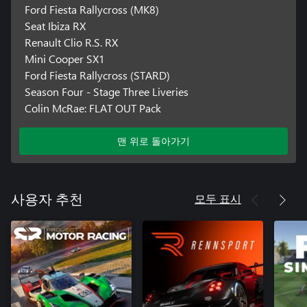
Ford Fiesta Rallycross (MK8)
Seat Ibiza RX
Renault Clio R.S. RX
Mini Cooper SX1
Ford Fiesta Rallycross (STARD)
Season Four - Stage Three Liveries
Colin McRae: FLAT OUT Pack
맨 위로 돌아가기
모두 표시
사용자 추천