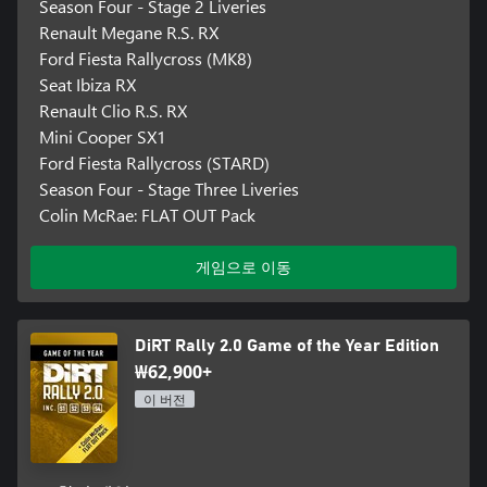
Season Four - Stage 2 Liveries
Renault Megane R.S. RX
Ford Fiesta Rallycross (MK8)
Seat Ibiza RX
Renault Clio R.S. RX
Mini Cooper SX1
Ford Fiesta Rallycross (STARD)
Season Four - Stage Three Liveries
Colin McRae: FLAT OUT Pack
게임으로 이동
DiRT Rally 2.0 Game of the Year Edition
₩62,900+
이 버전