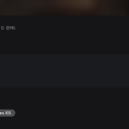
 판매).
es X|S