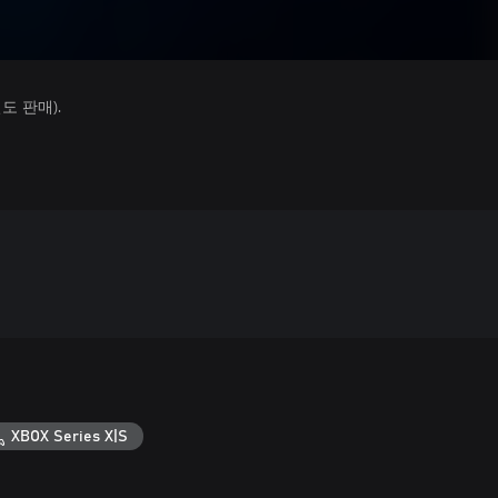
 판매).
XBOX Series X|S