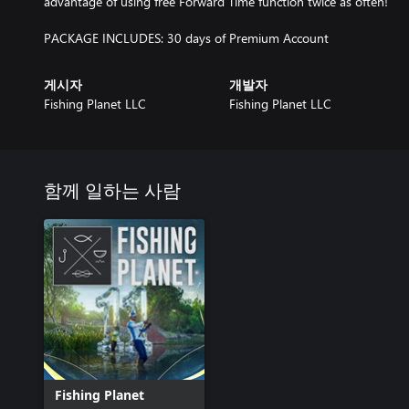
advantage of using free Forward Time function twice as often!
PACKAGE INCLUDES: 30 days of Premium Account
게시자
개발자
Fishing Planet LLC
Fishing Planet LLC
함께 일하는 사람
Fishing Planet