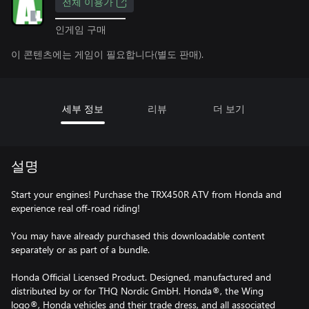
전체 이용가
인게임 구매
이 콘텐츠에는 게임이 필요합니다(별도 판매).
세부 정보
리뷰
더 보기
설명
Start your engines! Purchase the TRX450R ATV from Honda and
experience real off-road riding!
You may have already purchased this downloadable content
separately or as part of a bundle.
Honda Official Licensed Product. Designed, manufactured and
distributed by or for THQ Nordic GmbH. Honda®, the Wing
logo®, Honda vehicles and their trade dress, and all associated