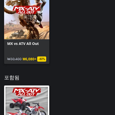
MX vs ATV All Out
₩30,400
₩6,080+
-80%
포함됨