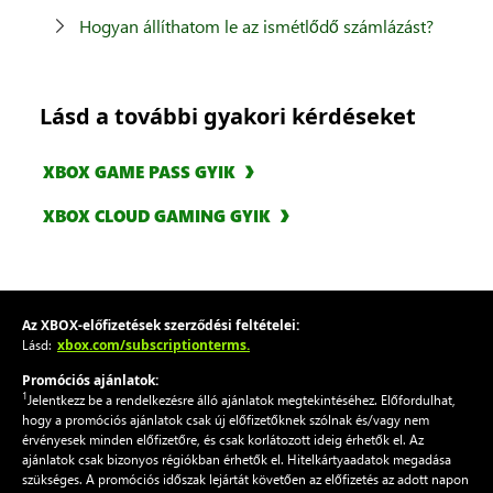
Hogyan állíthatom le az ismétlődő számlázást?
Lásd a további gyakori kérdéseket
XBOX GAME PASS GYIK
XBOX CLOUD GAMING GYIK
Az XBOX-előfizetések szerződési feltételei:
xbox.com/subscriptionterms.
Lásd:
Promóciós ajánlatok:
1
Jelentkezz be a rendelkezésre álló ajánlatok megtekintéséhez. Előfordulhat,
hogy a promóciós ajánlatok csak új előfizetőknek szólnak és/vagy nem
érvényesek minden előfizetőre, és csak korlátozott ideig érhetők el. Az
ajánlatok csak bizonyos régiókban érhetők el. Hitelkártyaadatok megadása
szükséges. A promóciós időszak lejártát követően az előfizetés az adott napon