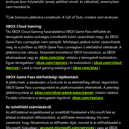
érvényes áron folytatódik (amely adókkal növelt, és változhat), amennyiben
nem mondod le.
2
Csak bizonyos játékokra vonatkozik. A Call of Duty-címekre nem érvényes.
XBOX Cloud Gaming:
4
Az XBOX Cloud Gaming használatához XBOX Game Pass előfizetés és
támogatott eszköz szükséges (mindkettő külön vásárolható meg). Az XBOX
Game Pass csomagban nem szereplő, felhőalapú játékok külön vásárolhatók
meg, és a jövőben az XBOX Game Pass csomagban is elérhetővé válhatnak. A
játékkönyvtár változó. Streameld közvetlenül XBOX konzolokon, az XBOX
xbox.com/play
alkalmazással vagy az
oldalon a támogatott eszközökön.
xbox.com/regions
xbox.com/cloud-
Egyes térségekben (
) és eszközökön (
devices
xbox.com/play
). Lásd a cloud gaming katalógust (
).
XBOX Game Pass elérhetőségi tájékoztató:
A játékcímek, a darabszám, a funkciók és az elérhetőség idővel, régiónként,
XBOX Game Pass-csomagonként és platformonként eltérhetnek. A jelenlegi
xbox.com/xbox-game-pass/games
játékkönyvtárat az
oldalon találod.
xbox.com/regions
További információ a támogatott régiókról:
.
Az ismétlődő számlázásról:
Az előfizetéssel engedélyezed az ismétlődő fizetéseket a Microsoft felé az
általad kiválasztott időközönként, az előfizetés lemondásáig. Ha nem
szeretnéd, hogy felszámítsuk az előfizetési díjat, mondd le az előfizetésedet a
account.microsoft.com/services
Microsoft-fiókodban (
) vagy az XBOX