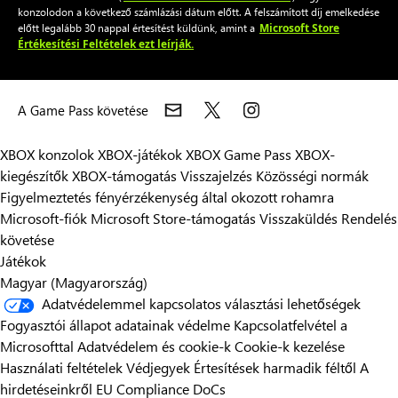
konzolodon a következő számlázási dátum előtt. A felszámított díj emelkedése
Microsoft Store
előtt legalább 30 nappal értesítést küldünk, amint a
Értékesítési Feltételek ezt leírják.
A Game Pass követése
XBOX konzolok
XBOX-játékok
XBOX Game Pass
XBOX-
kiegészítők
XBOX-támogatás
Visszajelzés
Közösségi normák
Figyelmeztetés fényérzékenység által okozott rohamra
Microsoft-fiók
Microsoft Store-támogatás
Visszaküldés
Rendelés
követése
Játékok
Magyar (Magyarország)
Adatvédelemmel kapcsolatos választási lehetőségek
Fogyasztói állapot adatainak védelme
Kapcsolatfelvétel a
Microsofttal
Adatvédelem és cookie-k
Cookie-k kezelése
Használati feltételek
Védjegyek
Értesítések harmadik féltől
A
hirdetéseinkről
EU Compliance DoCs