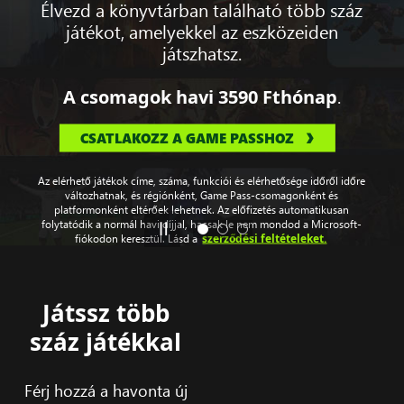
Élvezd a könyvtárban található több száz
játékot, amelyekkel az eszközeiden
játszhatsz.
.
A csomagok havi
3590 Ft
hónap
CSATLAKOZZ A GAME PASSHOZ
Az elérhető játékok címe, száma, funkciói és elérhetősége időről időre
változhatnak, és régiónként, Game Pass-csomagonként és
platformonként eltérőek lehetnek. Az előfizetés automatikusan
folytatódik a normál havi díjjal, hacsak le nem mondod a Microsoft-
szerződési feltételeket.
fiókodon keresztül. Lásd a
Játssz több
száz játékkal
Férj hozzá a havonta új