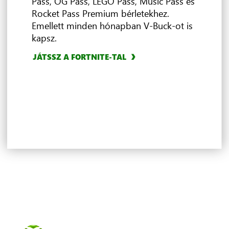
Pass, OG Pass, LEGO Pass, Music Pass és
Rocket Pass Premium bérletekhez.
AJÁNLATOK FELFEDEZÉSE
Emellett minden hónapban V-Buck-ot is
4
kapsz.
FEDEZD FEL AZ EA PLAYT
FEDEZD FEL AZ UBISOFT+ CLASSICSOT
FEDEZD FEL A JÁTÉKBELI ELŐNYÖKET
TÖBBJÁTÉKOS JÁTÉKOK BÖNGÉSZÉSE
JÁTSSZ A FORTNITE-TAL
FEDEZD FEL A CLOUD GAMINGET