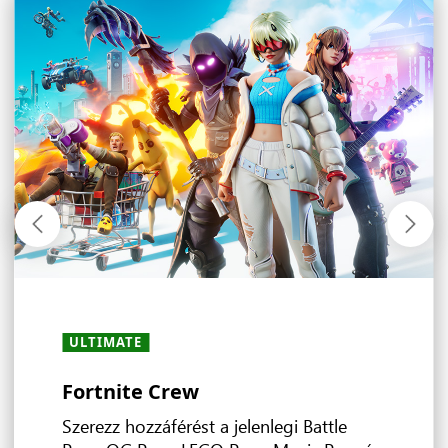
ULTIMATE
ULTIMATE
ULTIMATE
ULTIMATE
MINDEN CSOMAG
ULTIMATE
MINDEN CSOMAG
· PC
·
・
PREMIUM
PREMIUM
·
・
ESSENTIAL
ESSENTIAL
Fortnite Crew
Tapasztald meg az EA világát
Ubisoft+ Classics
Streamelj és játssz bárhol
Játékbeli előnyök
Ajánlatok és kedvezmények
Többjátékos mód
Szerezz hozzáférést a jelenlegi Battle