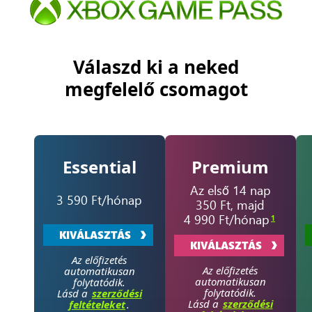
Válaszd ki a neked
megfelelő csomagot
Essential
Premium
Az első 14 nap
3 590 Ft/hónap
350 Ft, majd
4 990 Ft/hónap
1
KIVÁLASZTÁS
KIVÁLASZTÁS
Az előfizetés
Az előfizetés
automatikusan
automatikusan
folytatódik.
folytatódik.
Lásd a
szerződési
Lásd a
szerződési
feltételeket
.