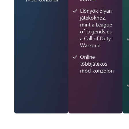
Előnyök olyan
játékokhoz,
mint a League
of Legends és
a Call of Duty:
Warzone
Online
többjátékos
mód konzolon