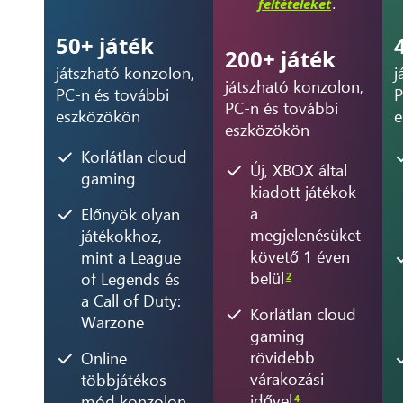
feltételeket
.
50+ játék
200+ játék
játszható konzolon,
j
játszható konzolon,
PC-n és további
P
PC-n és további
eszközökön
e
eszközökön
Korlátlan cloud
Új, XBOX által
gaming
kiadott játékok
a
Előnyök olyan
megjelenésüket
játékokhoz,
követő 1 éven
mint a League
belül
of Legends és
2
a Call of Duty:
Korlátlan cloud
Warzone
gaming
rövidebb
Online
várakozási
többjátékos
idővel
mód konzolon
4