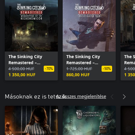
The Sinking City
The Sinking City
The S
Remastered –
Remastered –
Rema
Worshippers of the
4 500,00 HUF
Investigator Pack
1 725,00 HUF
Merc
4 500
-70%
-50%
Necronomicon
1 350,00 HUF
860,00 HUF
1 35
Az összes megjelenítése
Másoknak ez is tetszik