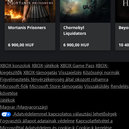
Mortanis Prisoners
Chornobyl
Beyo
Liquidators
6 900,00 HUF
6 900,00 HUF
10 4
XBOX konzolok
XBOX-játékok
XBOX Game Pass
XBOX-
kiegészítők
XBOX-támogatás
Visszajelzés
Közösségi normák
Figyelmeztetés fényérzékenység által okozott rohamra
Microsoft-fiók
Microsoft Store-támogatás
Visszaküldés
Rendelés
követése
Játékok
Magyar (Magyarország)
Adatvédelemmel kapcsolatos választási lehetőségek
Fogyasztói állapot adatainak védelme
Kapcsolatfelvétel a
Microsofttal
Adatvédelem és cookie-k
Cookie-k kezelése