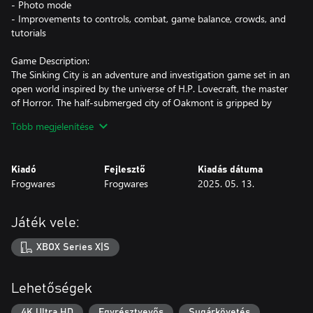
- Photo mode
- Improvements to controls, combat, game balance, crowds, and
tutorials
Game Description:
The Sinking City is an adventure and investigation game set in an
open world inspired by the universe of H.P. Lovecraft, the master
of Horror. The half-submerged city of Oakmont is gripped by
supernatural forces. You're a private investigator, and you have
Több megjelenítése
to uncover the truth of what has possessed the city… and the
minds of its inhabitants.
Kiadó
Fejlesztő
Kiadás dátuma
Game Pillars:
Frogwares
Frogwares
2025. 05. 13.
- An oppressive atmosphere and story inspired by the universe
of H.P. Lovecraft.
- A vast open world that can be explored on foot, by boat, in a
Játék vele:
diving suit…
- High replay value thanks to an open investigation system: each
XBOX Series X|S
case can be solved in a number of ways, with different possible
endings depending on your actions.
- An arsenal of weapons from the 1920s with which to take on
Lehetőségek
nightmarish creatures.
- Manage your mental health to untangle the truth behind the
4K Ultra HD
Egyrésztvevős
Sugárkövetés