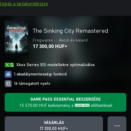
Ugrás a tartalomtörzsre
The Sinking City Remastered
Frogwares
•
Akció és kaland
17 300,00 HUF+
Xbox Series X|S modellekre optimalizálva
1 akadálymentességi funkció
16 támogatott nyelv
GAME PASS ESSENTIAL BESZERZÉSE
15 570,00 HUF
kedvezmény a
előfizetéssel
VÁSÁRLÁS
● ● ●
17 300,00 HUF+