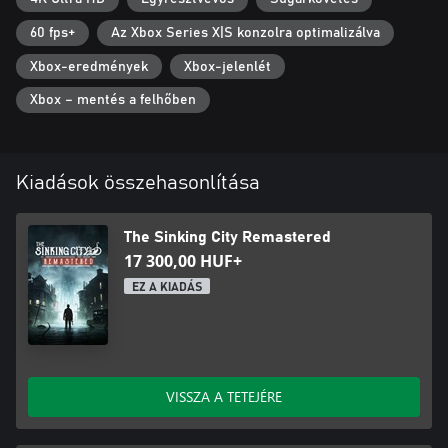
madness.
60 fps+
Az Xbox Series X|S konzolra optimalizálva
Xbox-eredmények
Xbox-jelenlét
Xbox – mentés a felhőben
Kiadások összehasonlítása
The Sinking City Remastered
17 300,00 HUF+
EZ A KIADÁS
VISSZA A TETEJÉRE