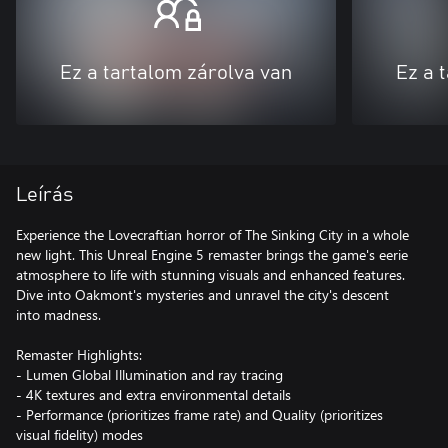
Ez a tartalom zárolva van
Ez a 
Leírás
Experience the Lovecraftian horror of The Sinking City in a whole
new light. This Unreal Engine 5 remaster brings the game's eerie
atmosphere to life with stunning visuals and enhanced features.
Dive into Oakmont's mysteries and unravel the city's descent
into madness.
Remaster Highlights:
- Lumen Global Illumination and ray tracing
- 4K textures and extra environmental details
- Performance (prioritizes frame rate) and Quality (prioritizes
visual fidelity) modes