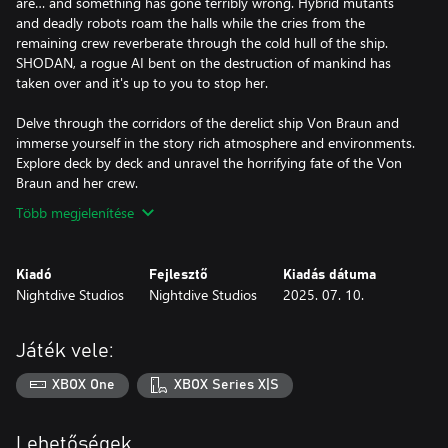
are… and something has gone terribly wrong. Hybrid mutants
and deadly robots roam the halls while the cries from the
remaining crew reverberate through the cold hull of the ship.
SHODAN, a rogue AI bent on the destruction of mankind has
taken over and it's up to you to stop her.
Delve through the corridors of the derelict ship Von Braun and
immerse yourself in the story rich atmosphere and environments.
Explore deck by deck and unravel the horrifying fate of the Von
Több megjelenítése
Kiadó
Fejlesztő
Kiadás dátuma
Nightdive Studios
Nightdive Studios
2025. 07. 10.
Játék vele:
XBOX One
XBOX Series X|S
Lehetőségek