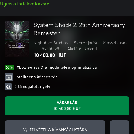
Ugrás a tartalomtörzsre
System Shock 2: 25th Anniversary
Remaster
Nightdive Studios
•
Szerepjáték
•
Klasszikusok
•
Lövöldözős
•
Akció és kaland
10 400,00 HUF
Xbox Series X|S modellekre optimalizálva
Intelligens kézbesítés
5 támogatott nyelv
VÁSÁRLÁS
10 400,00 HUF
FELVÉTEL A KÍVÁNSÁGLISTÁRA
● ● ●