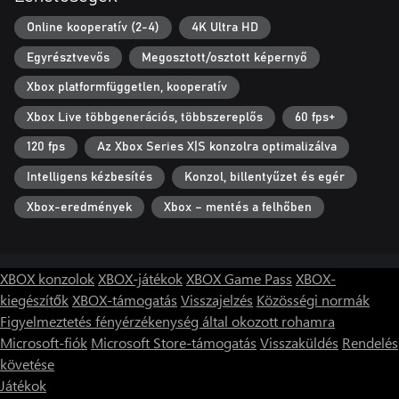
Online kooperatív (2-4)
4K Ultra HD
Egyrésztvevős
Megosztott/osztott képernyő
Xbox platformfüggetlen, kooperatív
Xbox Live többgenerációs, többszereplős
60 fps+
120 fps
Az Xbox Series X|S konzolra optimalizálva
Intelligens kézbesítés
Konzol, billentyűzet és egér
Xbox-eredmények
Xbox – mentés a felhőben
XBOX konzolok
XBOX-játékok
XBOX Game Pass
XBOX-
kiegészítők
XBOX-támogatás
Visszajelzés
Közösségi normák
Figyelmeztetés fényérzékenység által okozott rohamra
Microsoft-fiók
Microsoft Store-támogatás
Visszaküldés
Rendelés
követése
Játékok