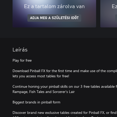
Ez a tartalom zárolva van
Ez
ADJA MEG A SZÜLETÉSI IDŐT
Leírás
Play for free
Download Pinball FX for the first time and make use of the comp
lets you access most tables for free!
Continue honing your pinball skills on our 3 free tables available 
Rampage, Fish Tales and Sorcerer's Lair
Biggest brands in pinball form
Discover brand new exclusive tables created for Pinball FX, or fi