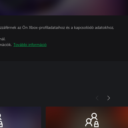
hozzáférnek az Ön Xbox-profiladataihoz és a kapcsolódó adatokhoz,
nál.
mációk.
További információ