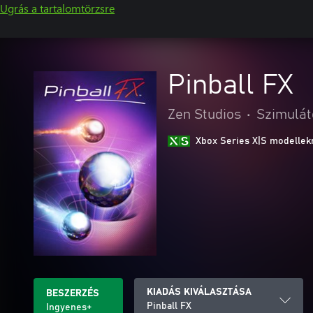
Ugrás a tartalomtörzsre
Pinball FX
Zen Studios
•
Szimulát
Xbox Series X|S modellekr
KIADÁS KIVÁLASZTÁSA
BESZERZÉS
Pinball FX
Ingyenes+