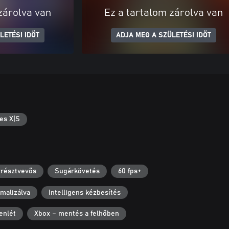
zárolva van
Ez a tartalom zárolva van
LETÉSI IDŐT
ADJA MEG A SZÜLETÉSI IDŐT
es X|S
résztvevős
Sugárkövetés
60 fps+
malizálva
Intelligens kézbesítés
enlét
Xbox – mentés a felhőben