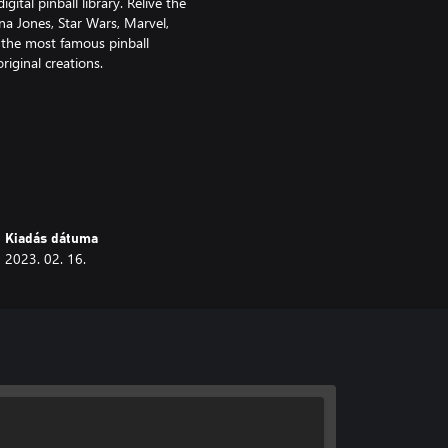
ital pinball library. Relive the
a Jones, Star Wars, Marvel,
 the most famous pinball
riginal creations.
ms unlocked by playing.
Kiadás dátuma
2023. 02. 16.
t advanced simulation in pinball
 ray tracing.