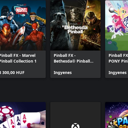
Pinball FX - Marvel
Pinball FX -
Pinball F
Pinball Collection 1
Bethesda® Pinball
PONY Pinb
Trial
8 300,00 HUF
Ingyenes
Ingyenes