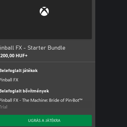
inball FX - Starter Bundle
 200,00 HUF+
Belefoglalt játékok
Pinball FX
Belefoglalt bővítmények
Pinball FX - The Machine: Bride of Pin·Bot™️
Trial
Pinball FX - The Machine: Bride of Pin·Bot™️
Pinball FX - Secrets & Shadows Pack Trial
UGRÁS A JÁTÉKRA