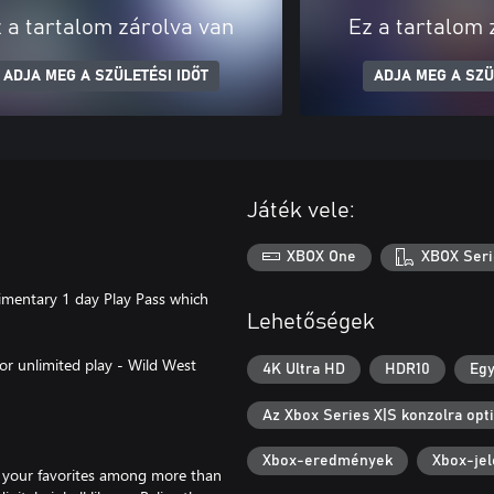
 a tartalom zárolva van
Ez a tartalom 
ADJA MEG A SZÜLETÉSI IDŐT
ADJA MEG A SZÜ
Játék vele:
XBOX One
XBOX Seri
limentary 1 day Play Pass which
Lehetőségek
for unlimited play - Wild West
4K Ultra HD
HDR10
Egy
Az Xbox Series X|S konzolra opti
Xbox-eredmények
Xbox-jel
nd your favorites among more than