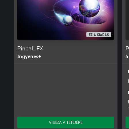
EZ A KIADÁS
Pinball FX
P
Ingyenes+
5
VISSZA A TETEJÉRE