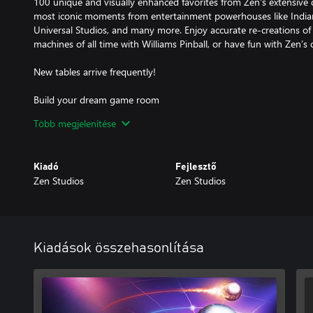
100 unique and visually enhanced favorites from Zen's extensive dig
most iconic moments from entertainment powerhouses like Indian
Universal Studios, and many more. Enjoy accurate re-creations of
machines of all time with Williams Pinball, or have fun with Zen’s o
New tables arrive frequently!
Build your dream game room
Több megjelenítése
Build up your own customizable 3D playroom with collectible ite
The ultimate simulation
Kiadó
Fejlesztő
Zen Studios
Zen Studios
Enjoy digital pinball at its finest as Pinball FX brings you the mos
with Pro Physics for every table in the library, 4K HDR visuals, and
Kiadások összehasonlítása