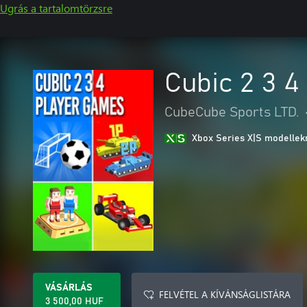
Ugrás a tartalomtörzsre
Cubic 2 3 
CubeCube Sports LTD.
Xbox Series X|S modellekr
VÁSÁRLÁS
FELVÉTEL A KÍVÁNSÁGLISTÁRA
3 500,00 HUF