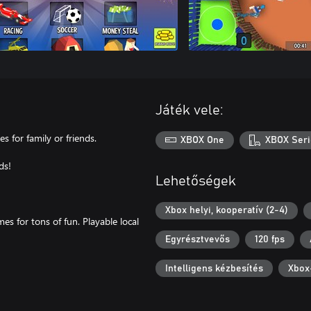
Játék vele:
s for family or friends.
XBOX One
XBOX Seri
ds!
Lehetőségek
Xbox helyi, kooperatív (2-4)
s for tons of fun. Playable local
Egyrésztvevős
120 fps
Intelligens kézbesítés
Xbox