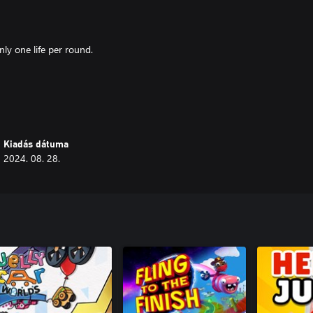
ly one life per round.
 tag attached to the guns.
Kiadás dátuma
2024. 08. 28.