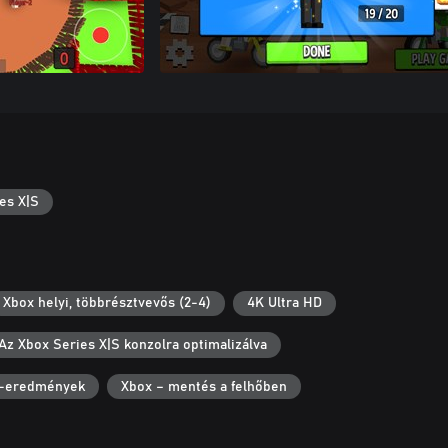
es X|S
Xbox helyi, többrésztvevős (2-4)
4K Ultra HD
Az Xbox Series X|S konzolra optimalizálva
-eredmények
Xbox – mentés a felhőben