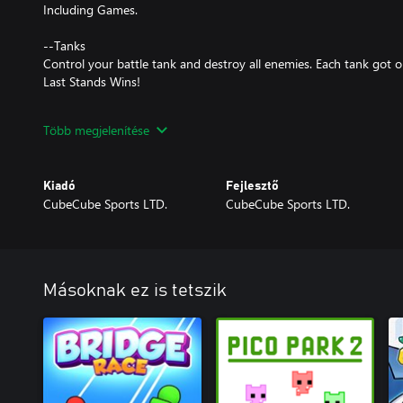
Including Games.
--Tanks
Control your battle tank and destroy all enemies. Each tank got on
Last Stands Wins!
--Combat
Több megjelenítése
Hide behind the boxes and hit opponents. For the aim assist laser
Destroy everything!
Kiadó
Fejlesztő
--Soccer
CubeCube Sports LTD.
CubeCube Sports LTD.
Beat your friends in a funny soccer game!
-First to 3 Wins!
--Racing
Be the fastest.
Másoknak ez is tetszik
--Monster Trucks
Crush everything and go to the finish line.
--MotoCross
Be the fastest for win.