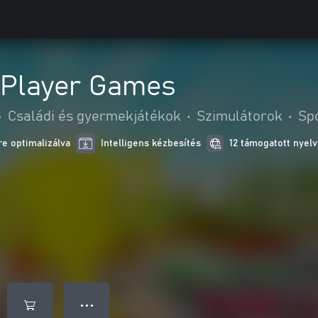
4 Player Games
•
Családi és gyermekjátékok
•
Szimulátorok
•
Sp
e optimalizálva
Intelligens kézbesítés
12 támogatott nyelv
● ● ●