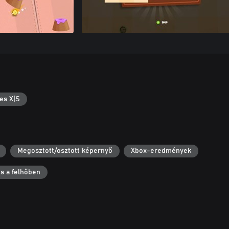
es X|S
Megosztott/osztott képernyő
Xbox-eredmények
s a felhőben