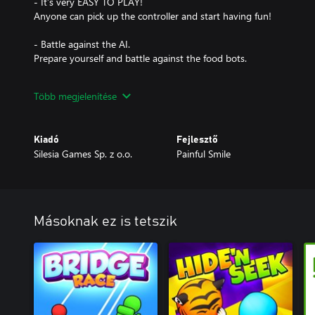
- It’s very EASY TO PLAY!
Anyone can pick up the controller and start having fun!
- Battle against the AI.
Prepare yourself and battle against the food bots.
- UNLOCKABLES!.
Több megjelenítése
Finish the challenges to earn achievements and unlock new awes
Kiadó
Fejlesztő
Silesia Games Sp. z o.o.
Painful Smile
Másoknak ez is tetszik