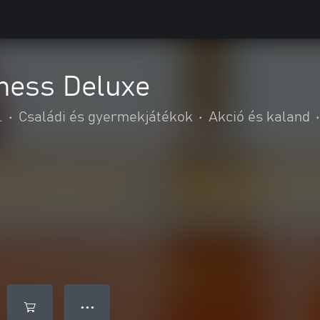
mess Deluxe
.
•
Családi és gyermekjátékok
•
Akció és kaland
•
● ● ●