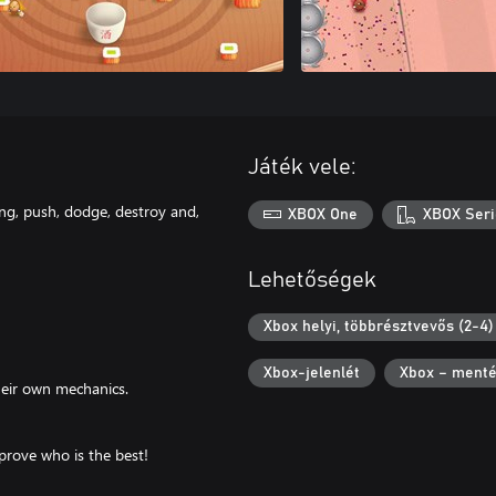
Játék vele:
ing, push, dodge, destroy and,
XBOX One
XBOX Seri
Lehetőségek
Xbox helyi, többrésztvevős (2-4)
Xbox-jelenlét
Xbox – menté
heir own mechanics.
prove who is the best!