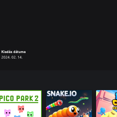
ome characters!
Kiadás dátuma
2024. 02. 14.