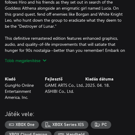
follows Hiro and his friends as they set out in search of the
Goddess Althena alongside an enigmatic girl named Lucia. On
this grand quest, fend off enemies like Borgan and White Knight
Leo, who hunt down the group to eradicate what they deem to
be the "Destroyer of Lunar."
This definitive remastered edition features enhanced graphics,
audio, and quality-of-life improvements that will satiate that
hunger for 90s nostalgia--better than you remember! Embark on
these two adventures with updated language support, now
Több megjelenítése
available in English, Japanese, French, and German.
Kiadó
Fejlesztő
Kiadás dátuma
GungHo Online
GAME ARTS Co., Ltd.,
2025. 04. 18.
Entertainment
ASHIBI Co., Ltd.
America, Inc.
Játék vele:
XBOX One
XBOX Series X|S
PC
XBOX Cloud Gaming
Handheld