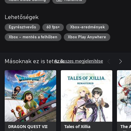
Lehetőségek
Egyrésztvevős
60 fps+
Xbox-eredmények
Xbox – mentés a felhőben
Xbox Play Anywhere
Az összes megjelenítése
Másoknak ez is tetszik
DRAGON QUEST VII
Tales of Xillia
The 