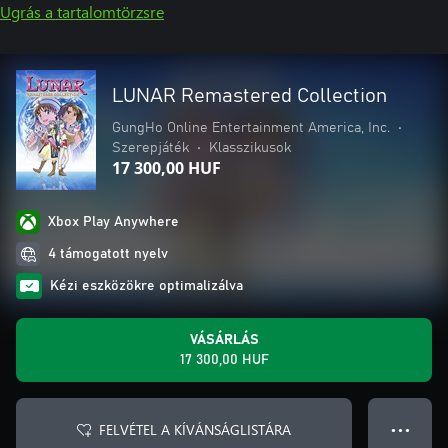
Ugrás a tartalomtörzsre
LUNAR Remastered Collection
GungHo Online Entertainment America, Inc.
•
Szerepjáték
•
Klasszikusok
17 300,00 HUF
Xbox Play Anywhere
4 támogatott nyelv
Kézi eszközökre optimalizálva
VÁSÁRLÁS
17 300,00 HUF
FELVÉTEL A KÍVÁNSÁGLISTÁRA
● ● ●