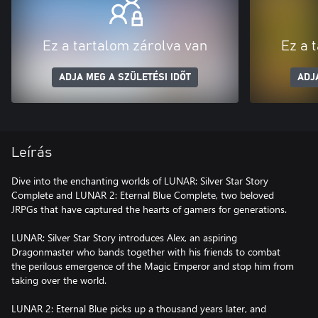
Ez a tartalom zárolva van
Ez a 
ADJA MEG A SZÜLETÉSI IDŐT
ADJ
Leírás
Dive into the enchanting worlds of LUNAR: Silver Star Story
Complete and LUNAR 2: Eternal Blue Complete, two beloved
JRPGs that have captured the hearts of gamers for generations.
LUNAR: Silver Star Story introduces Alex, an aspiring
Dragonmaster who bands together with his friends to combat
the perilous emergence of the Magic Emperor and stop him from
taking over the world.
LUNAR 2: Eternal Blue picks up a thousand years later, and