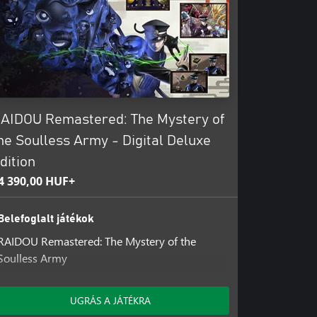
AIDOU Remastered: The Mystery of
he Soulless Army - Digital Deluxe
dition
4 390,00 HUF+
Belefoglalt játékok
RAIDOU Remastered: The Mystery of the
Soulless Army
Belefoglalt bővítmények
UGRÁS A JÁTÉKRA
Kuzunoha Village Trainings