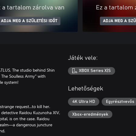
 a tartalom zárolva van
Ez a tartalom 
ADJA MEG A SZÜLETÉSI IDŐT
ADJA MEG A SZÜ
Játék vele:
 ATLUS. The studio behind Shin
XBOX Series X|S
The Soulless Army" with
le system!
Lehetőségek
4K Ultra HD
Egyrésztvevős
ange request...to kill her.
ce detective Raidou Kuzunoha XIV,
Xbox-eredmények
tal, is on the case. Raidou
k Realm—a dangerous juncture
nd.