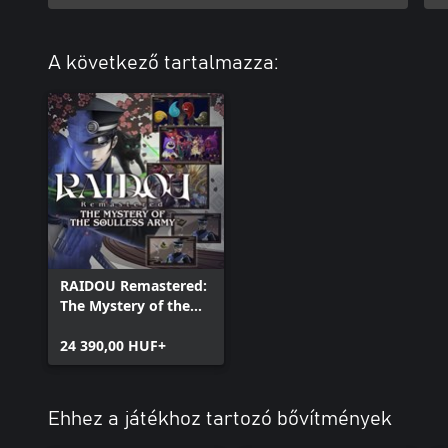
A következő tartalmazza:
RAIDOU Remastered:
The Mystery of the
Soulless Army -
Digital Deluxe Edition
24 390,00 HUF+
Ehhez a játékhoz tartozó bővítmények