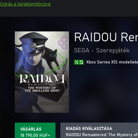
Ugrás a tartalomtörzsre
RAIDOU Rem
SEGA
•
Szerepjáték
Xbox Series X|S modellekr
KIADÁS KIVÁLASZTÁSA
VÁSÁRLÁS
RAIDOU Remastered: The Mystery of
18 790,00 HUF+