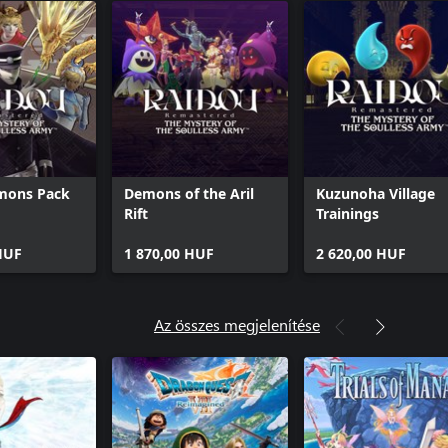
mons Pack
Demons of the Aril
Kuzunoha Village
Rift
Trainings
HUF
1 870,00 HUF
2 620,00 HUF
Az összes megjelenítése