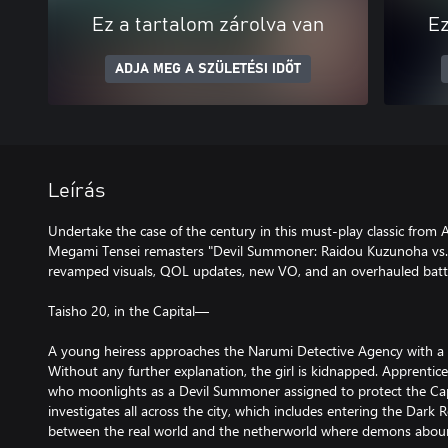
Ez a tartalom zárolva van
Ez
ADJA MEG A SZÜLETÉSI IDŐT
Leírás
Undertake the case of the century in this must-play classic from
Megami Tensei remasters "Devil Summoner: Raidou Kuzunoha vs. 
revamped visuals, QOL updates, new VO, and an overhauled batt
Taisho 20, in the Capital—
A young heiress approaches the Narumi Detective Agency with a str
Without any further explanation, the girl is kidnapped. Apprenti
who moonlights as a Devil Summoner assigned to protect the Capi
investigates all across the city, which includes entering the Dar
between the real world and the netherworld where demons abou