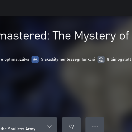
astered: The Mystery of
e optimalizálva
5 akadálymentességi funkció
8 támogatott
● ● ●
 the Soulless Army