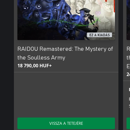
EZ A KIADÁS
RAIDOU Remastered: The Mystery of
R
the Soulless Army
t
18 790,00 HUF+
E
2
VISSZA A TETEJÉRE