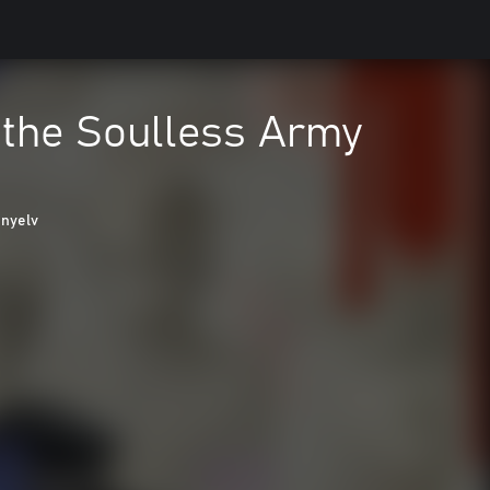
 the Soulless Army
 nyelv