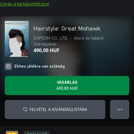
Ugrás a tartalomtörzsre
Hairstyle: Great Mohawk
CAPCOM CO., LTD.
•
Akció és kaland
•
Szerepjáték
490,00 HUF
Ehhez játékra van szükség
VÁSÁRLÁS
490,00 HUF
FELVÉTEL A KÍVÁNSÁGLISTÁRA
● ● ●