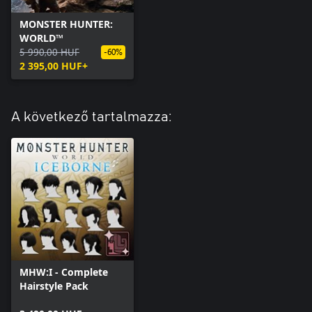
MONSTER HUNTER:
WORLD™
5 990,00 HUF
-60%
2 395,00 HUF+
A következő tartalmazza:
MHW:I - Complete
Hairstyle Pack