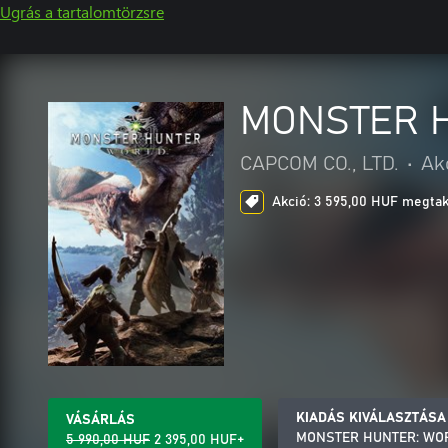
Ugrás a tartalomtörzsre
MONSTER 
CAPCOM CO., LTD.
•
Ak
Akció: 3 595,00 HUF megtaka
KIADÁS KIVÁLASZTÁSA
VÁSÁRLÁS
MONSTER HUNTER: WO
5 990,00 HUF
2 395,00 HUF+