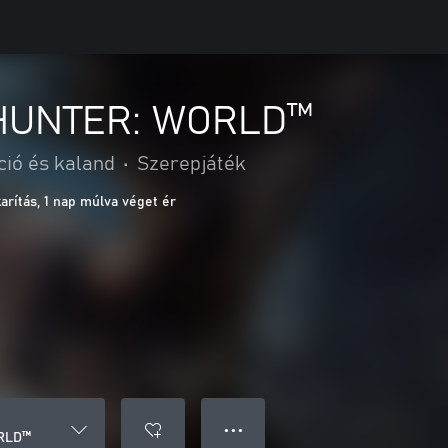
HUNTER: WORLD™
ció és kaland
•
Szerepjáték
rítás, 1 nap múlva véget ér
● ● ●
RLD™