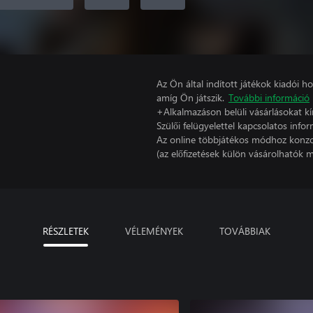
Az Ön által indított játékok kiadói 
amíg Ön játszik.
További információ
+Alkalmazáson belüli vásárlásokat kí
Szülői felügyelettel kapcsolatos infor
Az online többjátékos módhoz konzo
(az előfizetések külön vásárolhatók m
RÉSZLETEK
VÉLEMÉNYEK
TOVÁBBIAK