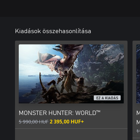
Kiadások összehasonlítása
EZ A KIADÁS
MONSTER HUNTER: WORLD™
M
5 990,00 HUF
2 395,00 HUF+
M
1