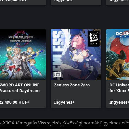
SWORD ART ONLINE
Zenless Zone Zero
DC Univer
Fractured Daydream
for Xbox 
22 490,00 HUF+
Ingyenes+
Ingyenes
k
XBOX-támogatás
Visszajelzés
Közösségi normák
Figyelmezteté