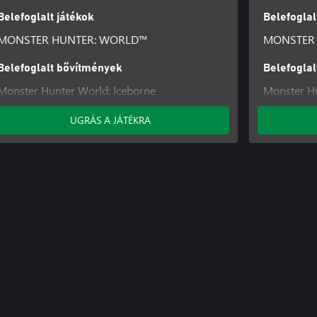
Belefoglalt játékok
Belefoglal
MONSTER HUNTER: WORLD™
MONSTER
Belefoglalt bővítmények
Belefogla
Monster Hunter World: Iceborne
Monster Hu
Monster Hu
UGRÁS A JÁTÉKRA