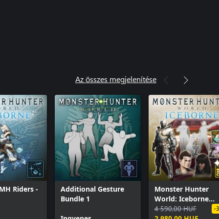
Az összes megjelenítése
MH Riders -
Additional Gesture
Monster Hunter
Bundle 1
World: Iceborne
Deluxe Kit
4 590,00 HUF
-
Ingyenes
2 980,00 HUF