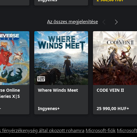
Az összes megjelenítése
se Online
Where Winds Meet
CODE VEIN II
Series X|S
+
Ingyenes+
25 990,00 HUF+
s fényérzékenység által okozott rohamra
Microsoft-fiók
Microsoft