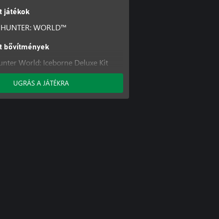
t játékok
 HUNTER: WORLD™
lt bővítmények
nter World: Iceborne Deluxe Kit
nter World: Iceborne
UGRÁS A JÁTÉKRA