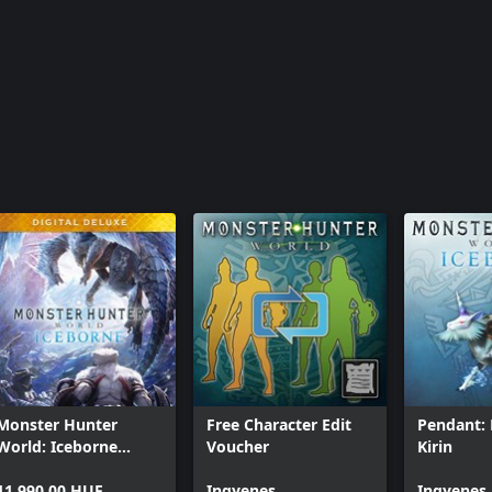
Monster Hunter
Free Character Edit
Pendant: 
World: Iceborne
Voucher
Kirin
Digital Deluxe
11 990,00 HUF
Ingyenes
Ingyenes