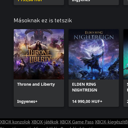
Másoknak ez is tetszik
Throne and Liberty
ELDEN RING
NIGHTREIGN
Ingyenes+
14 990,00 HUF+
XBOX konzolok
XBOX-játékok
XBOX Game Pass
XBOX-kiegészítő