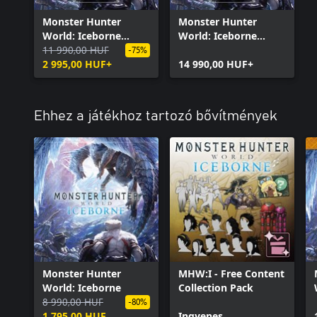
Monster Hunter
Monster Hunter
World: Iceborne
World: Iceborne
Master Edition
11 990,00 HUF
Master Edition Digital
-75%
2 995,00 HUF+
Deluxe
14 990,00 HUF+
Ehhez a játékhoz tartozó bővítmények
Monster Hunter
MHW:I - Free Content
World: Iceborne
Collection Pack
8 990,00 HUF
-80%
1 795,00 HUF
Ingyenes