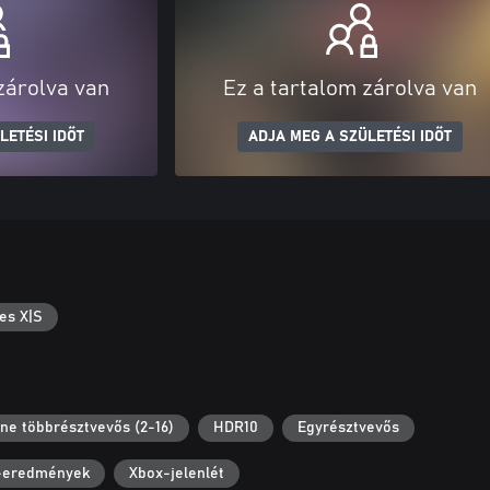
zárolva van
Ez a tartalom zárolva van
LETÉSI IDŐT
ADJA MEG A SZÜLETÉSI IDŐT
es X|S
ine többrésztvevős (2-16)
HDR10
Egyrésztvevős
-eredmények
Xbox-jelenlét