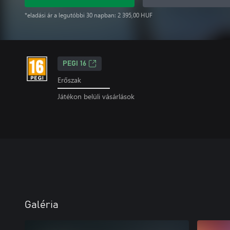
*eladási ár a legutóbbi 30 napban: 2 395,00 HUF
PEGI 16
Erőszak
Játékon belüli vásárlások
Galéria