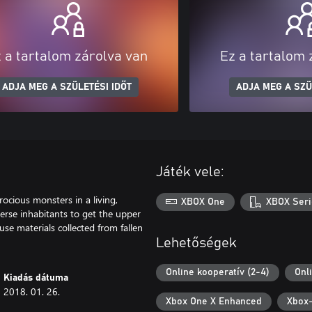
 a tartalom zárolva van
Ez a tartalom 
ADJA MEG A SZÜLETÉSI IDŐT
ADJA MEG A SZÜ
Játék vele:
ocious monsters in a living,
XBOX One
XBOX Seri
erse inhabitants to get the upper
se materials collected from fallen
Lehetőségek
Online kooperatív (2-4)
Onl
Kiadás dátuma
2018. 01. 26.
Xbox One X Enhanced
Xbox