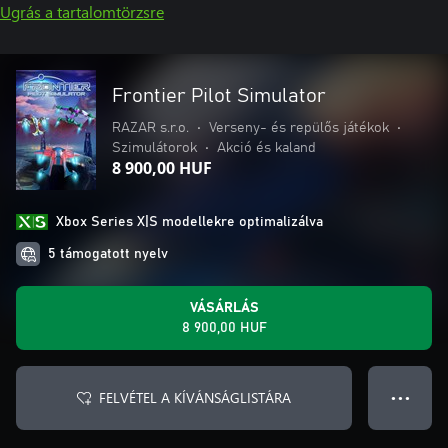
Ugrás a tartalomtörzsre
Frontier Pilot Simulator
RAZAR s.r.o.
•
Verseny- és repülős játékok
•
Szimulátorok
•
Akció és kaland
8 900,00 HUF
Xbox Series X|S modellekre optimalizálva
5 támogatott nyelv
VÁSÁRLÁS
8 900,00 HUF
FELVÉTEL A KÍVÁNSÁGLISTÁRA
● ● ●