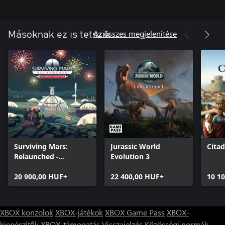
Az összes megjelenítése
Másoknak ez is tetszik
Surviving Mars:
Jurassic World
Cita
Relaunched -
Evolution 3
Ultimate Edition
20 900,00 HUF+
22 400,00 HUF+
10 1
XBOX konzolok
XBOX-játékok
XBOX Game Pass
XBOX-
kiegészítők
XBOX-támogatás
Visszajelzés
Közösségi normák