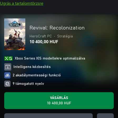
Ugrás a tartalomtörzsre
Revival: Recolonization
HeroCraft PC
•
Stratégia
10 400,00 HUF
Xbox Series X|S modellekre optimalizálva
Intelligens kézbesítés
2 akadálymentességi funkció
9 támogatott nyelv
VÁSÁRLÁS
10 400,00 HUF