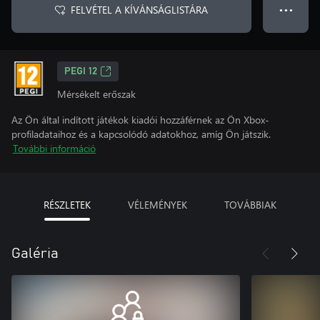
FELVÉTEL A KÍVÁNSÁGLISTÁRA
● ● ●
PEGI 12
Mérsékelt erőszak
Az Ön által indított játékok kiadói hozzáférnek az Ön Xbox-
profiladataihoz és a kapcsolódó adatokhoz, amíg Ön játszik.
További információ
RÉSZLETEK
VÉLEMÉNYEK
TOVÁBBIAK
Galéria