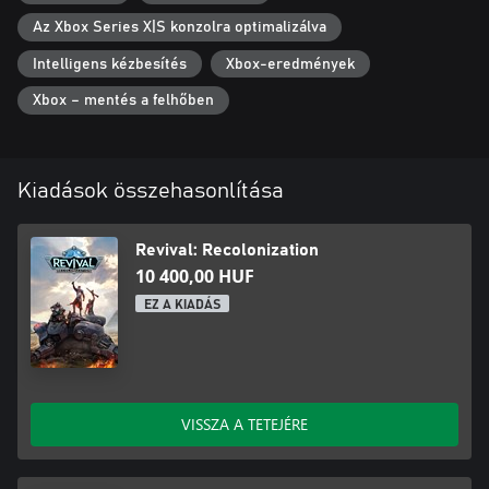
and climate have been dramatically transformed. Discover pre-
Az Xbox Series X|S konzolra optimalizálva
cataclysm artifacts and anomalies with unexpected behaviors.
Face off against wild beasts that have evolved to survive in these
Intelligens kézbesítés
Xbox-eredmények
conditions, as well as fearsome mechanical automatons that
roam the lands.
Xbox – mentés a felhőben
Kiadások összehasonlítása
Revival: Recolonization
10 400,00 HUF
EZ A KIADÁS
VISSZA A TETEJÉRE