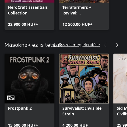
HeroCraft Essentials
Terraformers +
Collection
Revival:
Recolonization
22 900,00 HUF+
12 500,00 HUF+
Az összes megjelenítése
Másoknak ez is tetszik
Frostpunk 2
Survivalist: Invisible
Sid M
Strain
Civil
15 600,00 HUF+
4 200,00 HUF
25 9