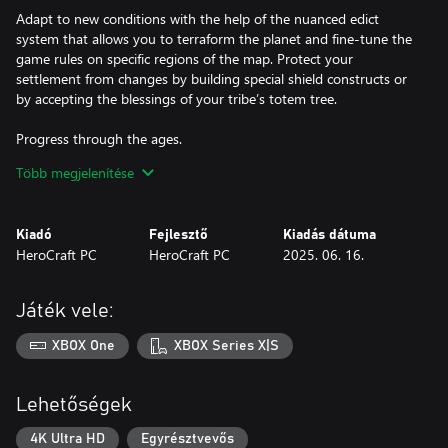
​Adapt to new conditions with the help of the nuanced edict
system that allows you to terraform the planet and fine-tune the
game rules on specific regions of the map. Protect your
settlement from changes by building special shield constructs or
by accepting the blessings of your tribe’s totem tree.
Progress through the ages.
Survivors of the terrible catastrophe that almost destroyed
Több megjelenítése
mankind have unique traits and bonuses that affect your
gameplay style. Pick the right clan to take under your wing and
help your followers evolve through four distinct epochs, all the
Kiadó
Fejlesztő
Kiadás dátuma
way to futuristic settlements and breakthrough technology.
HeroCraft PC
HeroCraft PC
2025. 06. 16.
Engage in tactical combat.
Command an army that is suited to your play style by gearing up
Játék vele:
troops with a variety of components, which can also be crafted.
Adapt your tactics in intense turn-based battles by mixing and
XBOX One
XBOX Series X|S
matching different parts, as well as smartly using destructible
cover to defeat your enemies.
Lehetőségek
Explore Earth after a devastating cataclysm!
Revival takes place on our own home planet whose landscape
4K Ultra HD
Egyrésztvevős