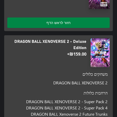
*Disclaimer : Animated images displayed on this page are a
combination of contents, some of which are part of DLC
(Downloadable Content) available for purchase separately from
the main game
חזור לראש הדף
DRAGON BALL XENOVERSE 2 - Deluxe
Edition
‪₪‎159.00‬+
משחקים כלולים
DRAGON BALL XENOVERSE 2
הרחבות כלולות
DRAGON BALL XENOVERSE 2 - Super Pack 2
DRAGON BALL XENOVERSE 2 - Super Pack 4
DRAGON BALL Xenoverse 2 Future Trunks