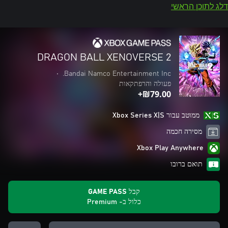
דלג לתוכן הראשי
DRAGON BALL XENOVERSE 2
•
Bandai Namco Entertainment Inc.
פעולה והרפתקאות
‪₪‎79.00‬+
ממוטב עבור Xbox Series X|S
מסירה חכמה
Xbox Play Anywhere
תואם ברובו
קבל GAME PASS
כלול ב- Premium