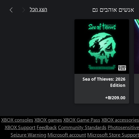
הצג הכל
אנשים אוהבים גם
Sea of Thieves: 2026
Edition
‪₪‎209.00‬+
XBOX consoles
XBOX games
XBOX Game Pass
XBOX accessories
XBOX Support
Feedback
Community Standards
Photosensitive
Seizure Warning
Microsoft account
Microsoft Store Support