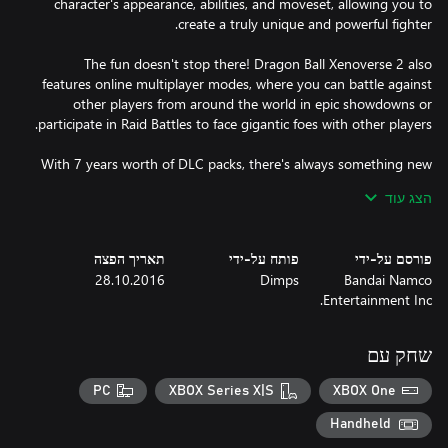
character's appearance, abilities, and moveset, allowing you to
The fun doesn't stop there! Dragon Ball Xenoverse 2 also
features online multiplayer modes, where you can battle against
other players from around the world in epic showdowns or
With 7 years worth of DLC packs, there's always something new
הצג עוד
With a vast array of customization options, you can create a
פורסם על-ידי
פותח על-ידי
תאריך הפצה
character that truly fits your style and personality. From race and
28.10.2016
Dimps
Bandai Namco
appearance to abilities and moveset, you have complete control
Entertainment Inc.
שחק עם
With several online multiplayer modes and in-game events,
battles never stop! Face against other players from around the
PC
XBOX Series X|S
XBOX One
world in epic showdowns or team up with them against gigantic
Handheld