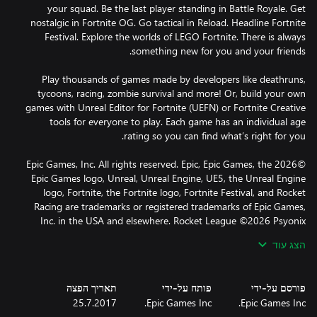
your squad. Be the last player standing in Battle Royale. Get
nostalgic in Fortnite OG. Go tactical in Reload. Headline Fortnite
Festival. Explore the worlds of LEGO Fortnite. There is always
Play thousands of games made by developers like deathruns,
tycoons, racing, zombie survival and more! Or, build your own
games with Unreal Editor for Fortnite (UEFN) or Fortnite Creative
tools for everyone to play. Each game has an individual age
©2026 Epic Games, Inc. All rights reserved. Epic, Epic Games, the
Epic Games logo, Unreal, Unreal Engine, UE5, the Unreal Engine
logo, Fortnite, the Fortnite logo, Fortnite Festival, and Rocket
Racing are trademarks or registered trademarks of Epic Games,
Inc. in the USA and elsewhere. Rocket League ©2026 Psyonix
LLC. LEGO and the LEGO logo are trademarks of the LEGO
הצג עוד
Group. ©2026 The LEGO Group. All other trademarks are the
property of their respective owners.
פורסם על-ידי
פותח על-ידי
תאריך הפצה
25.7.2017
Epic Games Inc.
Epic Games Inc.