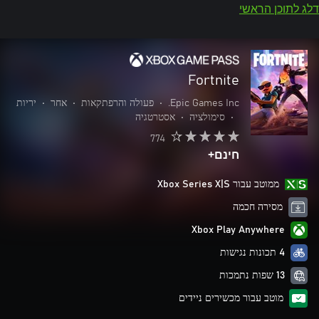
דלג לתוכן הראשי
Fortnite
Epic Games Inc.
•
פעולה והרפתקאות
•
אחר
•
יריות
•
סימולציה
•
אסטרטגיה
774
חינם+
ממוטב עבור Xbox Series X|S
מסירה חכמה
Xbox Play Anywhere
4 תכונות נגישות
13 שפות נתמכות
מוטב עבור מכשירים ניידים