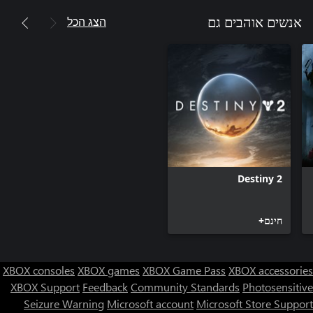
הצג הכל
אנשים אוהבים גם
Destiny 2
חינם+
XBOX consoles
XBOX games
XBOX Game Pass
XBOX accessories
XBOX Support
Feedback
Community Standards
Photosensitive
Seizure Warning
Microsoft account
Microsoft Store Support