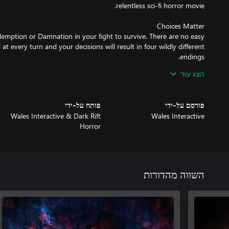
demption or Damnation in your fight to survive. There are no easy
 at every turn and your decisions will result in four wildly different
הצג עוד
treamer Mode, which removes time constraints on choices, letting
פורסם על-ידי
פותח על-ידי
Wales Interactive & Dark Rift
Wales Interactive
Horror
iances; each bond forged or broken influences your road to survival.
השווה מהדורות