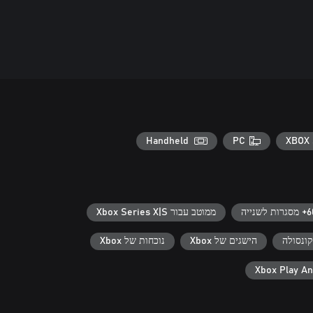
Handheld
PC
XBOX 
רות לשנייה
ממוטב עבור Xbox Series X|S
ונסולה
הישגים של Xbox
נוכחות של Xbox
Xbox Play A