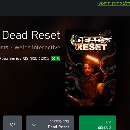
דלג לתוכן הראשי
Dead Reset
Wales Interactive
•
פעו
ממוטב עבור Xbox Series X|S
בחר מהדורה
קנה
Dead Reset
‪₪‎56.00‬