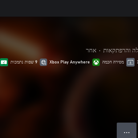
לה והרפתקאות
•
אחר
מסירה חכמה
Xbox Play Anywhere
9 שפות נתמכות
● ● ●