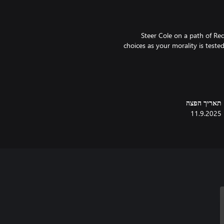
Steer Cole on a path of Re
choices as your morality is tested
Playing to an audience? Enable S
תאריך הפצה
11.9.2025
Build trust or fracture all