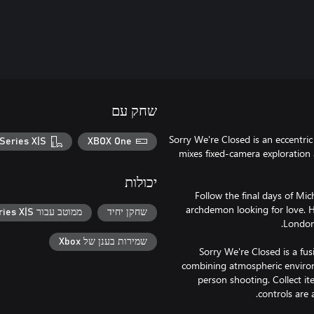
שחק עם
Sorry We're Closed is an eccentri
Series X|S
XBOX One
mixes fixed-camera exploration 
יכולות
Follow the final days of Mic
archdemon looking for love. Hel
שחקן יחיד
ממוטב עבור Xbox Series X|S
שמירות בענן של Xbox
Sorry We're Closed is a fus
combining atmospheric environm
person shooting. Collect i