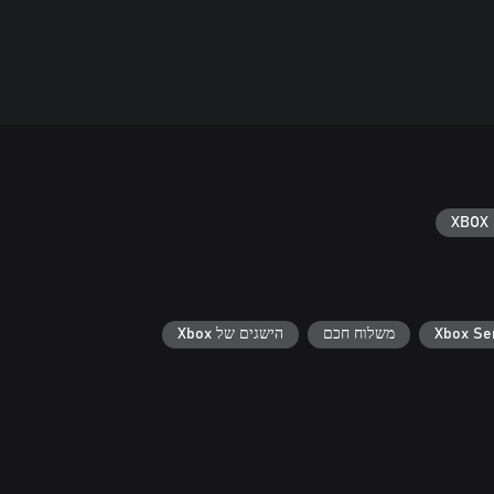
XBOX 
משלוח חכם
הישגים של Xbox