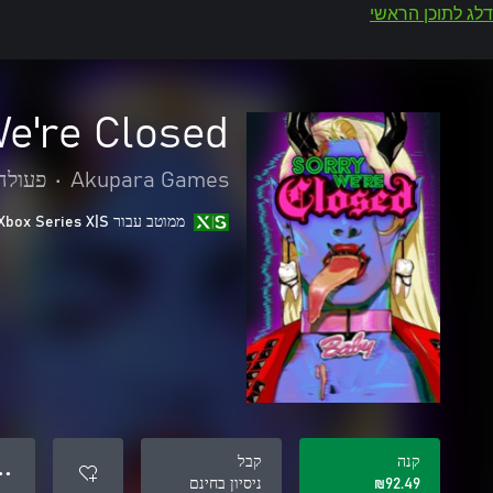
דלג לתוכן הראשי
e're Closed
Akupara Games
•
פעולה
ממוטב עבור Xbox Series X|S
קנה
קבל
● ●
‪₪‎92.49‬
ניסיון בחינם