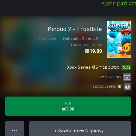
דלג לתוכן הראשי
Kinduo 2 - Frostbite
Ratalaika Games S.L.
•
פלטפורמות
•
פעולה והרפתקאות
‪₪‎19.00‬
ממוטב עבור Xbox Series X|S
מסירה חכמה
10 שפות נתמכות
קנה
‪₪‎19.00‬
הוסף לרשימת המשאלות
● ● ●