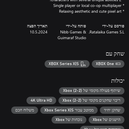
* Relaxing aesthetic and cute pixel art
פורסם על-ידי
פותח על-ידי
תאריך הפצה
10.5.2024
Nibb Games &
Ratalaika Games S.L.
Guimaraf Studio
שחק עם
XBOX Series X|S
XBOX One
יכולות
שיתוף פעולה מקומי של Xbox (2-2)
ריבוי שחקנים מקומי של Xbox (2-2)
4K Ultra HD
שחקן יחיד
ממוטב עבור Xbox Series X|S
משלוח חכם
הישגים של Xbox
נוכחות של Xbox