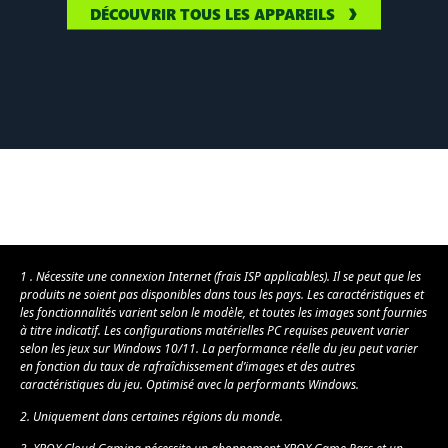
DÉCOUVRIR TOUS LES APPAREILS
1 . Nécessite une connexion Internet (frais ISP applicables). Il se peut que les
produits ne soient pas disponibles dans tous les pays. Les caractéristiques et
les fonctionnalités varient selon le modèle, et toutes les images sont fournies
à titre indicatif. Les configurations matérielles PC requises peuvent varier
selon les jeux sur Windows 10/11. La performance réelle du jeu peut varier
en fonction du taux de rafraîchissement d’images et des autres
caractéristiques du jeu. Optimisé avec la performants Windows.
2. Uniquement dans certaines régions du monde.