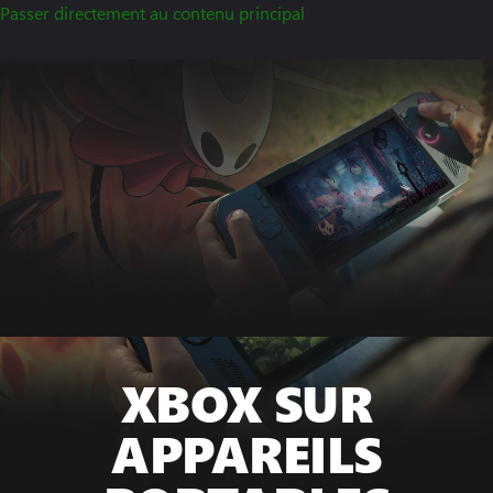
Passer directement au contenu principal
Image
XBOX SUR
du
APPAREILS
gameplay
de
Hollow Knight: Silksong