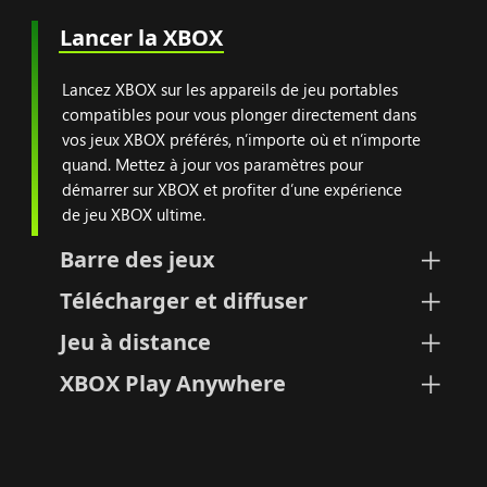
Lancer la XBOX
Lancez XBOX sur les appareils de jeu portables
compatibles pour vous plonger directement dans
vos jeux XBOX préférés, n’importe où et n’importe
quand. Mettez à jour vos paramètres pour
démarrer sur XBOX et profiter d’une expérience
de jeu XBOX ultime.
Barre des jeux
Télécharger et diffuser
Jeu à distance
XBOX Play Anywhere