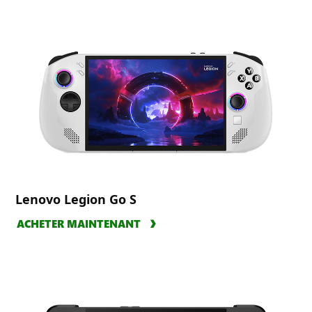
Lenovo Legion Go S
ACHETER MAINTENANT