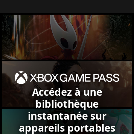
Accédez à une
bibliothèque
instantanée sur
appareils portables