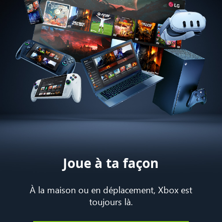
Joue à ta façon
À la maison ou en déplacement, Xbox est
toujours là.