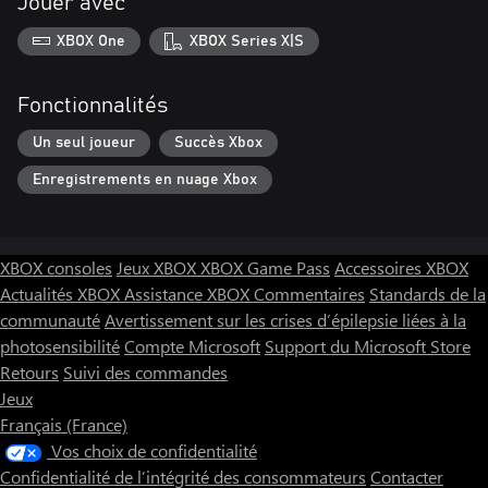
Jouer avec
XBOX One
XBOX Series X|S
Fonctionnalités
Un seul joueur
Succès Xbox
Enregistrements en nuage Xbox
XBOX consoles
Jeux XBOX
XBOX Game Pass
Accessoires XBOX
Actualités XBOX
Assistance XBOX
Commentaires
Standards de la
communauté
Avertissement sur les crises d’épilepsie liées à la
photosensibilité
Compte Microsoft
Support du Microsoft Store
Retours
Suivi des commandes
Jeux
Français (France)
Vos choix de confidentialité
Confidentialité de l’intégrité des consommateurs
Contacter