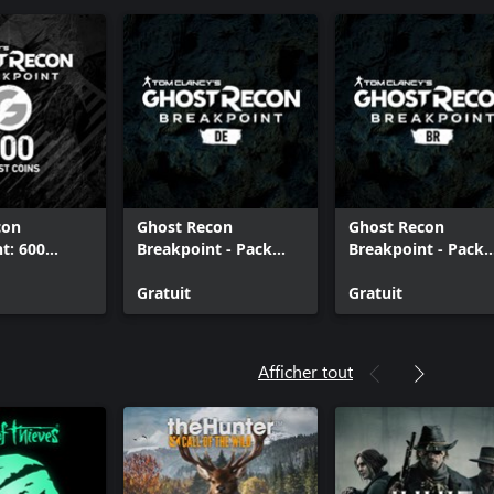
con
Ghost Recon
Ghost Recon
t: 600
Breakpoint - Pack
Breakpoint - Pack
ns
audio allemand
audio portugais
Gratuit
(Brésil)
Gratuit
Afficher tout