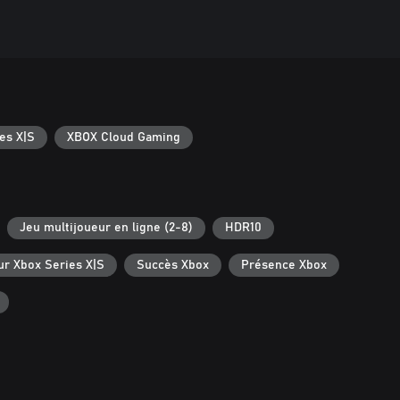
es X|S
XBOX Cloud Gaming
Jeu multijoueur en ligne (2-8)
HDR10
ur Xbox Series X|S
Succès Xbox
Présence Xbox