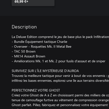
69,99 €+
Description
La Deluxe Edition comprend le jeu de base plus le pack Infiltration,
- Bundle Équipement tactique Charlie
- Overseer - Roquettes Mk. II Metal Bee
- TAC 50 Brown
- MK14 Assault Brown
- Améliorations Mk. 1 et Mk. 2 pour fusils d'assaut et de sniper
SURVIVEZ SUR L'ÎLE MYSTÉRIEUSE D'AUROA
Trouvez la meilleure tactique pour venir à bout de vos ennemis : 
infiltrez les bases ennemies, explorez une île aux terrains diversifié
PERFECTIONNEZ VOTRE GHOST
Créez votre Ghost de A à Z en choisissant parmi des milliers de c
tenue de camouflage furtive au vêtement de compression orange fl
Ghost parfait. Pillez, fabriquez et personnalisez votre équipemen