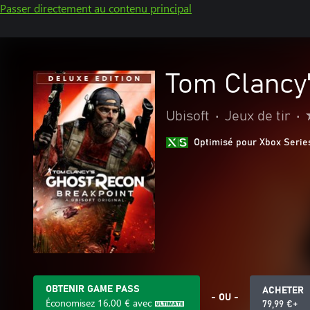
Passer directement au contenu principal
Tom Clancy'
Ubisoft
•
Jeux de tir
•
Optimisé pour Xbox Serie
OBTENIR GAME PASS
ACHETER
- OU -
Économisez
16,00 €
avec
79,99 €+