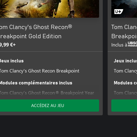
om Clancy's Ghost Recon®
Tom Clan
reakpoint Gold Edition
Breakpoin
9,99 €+
Inclus à
Jeux inclus
Jeux inclu
Tom Clancy's Ghost Recon Breakpoint
Tom Clancy
Modules complémentaires inclus
Modules c
Tom Clancy’s Ghost Recon® Breakpoint Year
Tom Clanc
1 Pass
1 Pass
ACCÉDEZ AU JEU
Tom Clancy
Road Pack
Tom Clancy
Survivor P