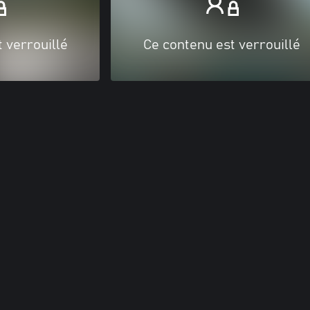
 verrouillé
Ce contenu est verrouillé