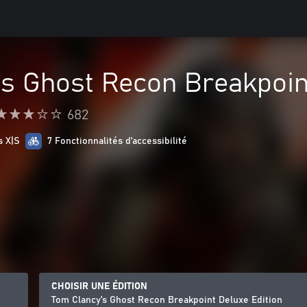
s Ghost Recon Breakpoin
682
s X|S
7 Fonctionnalités d’accessibilité
CHOISIR UNE ÉDITION
Tom Clancy's Ghost Recon Breakpoint Deluxe Edition