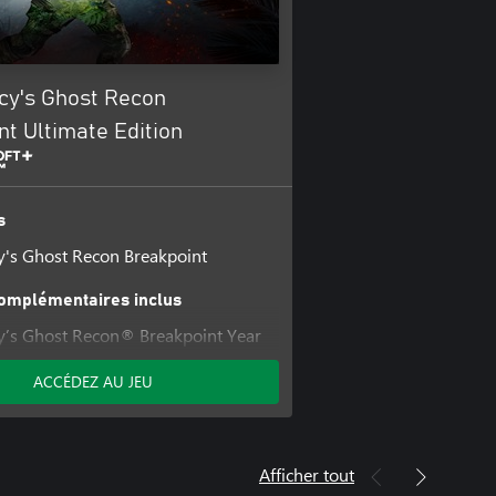
cy's Ghost Recon
t Ultimate Edition
s
's Ghost Recon Breakpoint
omplémentaires inclus
y’s Ghost Recon® Breakpoint Year
ACCÉDEZ AU JEU
's Ghost Recon® Breakpoint : Off-
's Ghost Recon® Breakpoint :
ack
Afficher tout